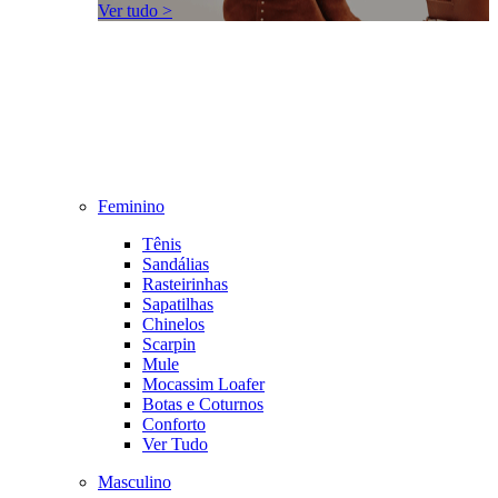
Ver tudo >
Feminino
Tênis
Sandálias
Rasteirinhas
Sapatilhas
Chinelos
Scarpin
Mule
Mocassim Loafer
Botas e Coturnos
Conforto
Ver Tudo
Masculino