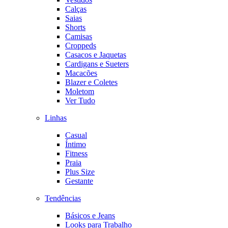
Calças
Saias
Shorts
Camisas
Croppeds
Casacos e Jaquetas
Cardigans e Sueters
Macacões
Blazer e Coletes
Moletom
Ver Tudo
Linhas
Casual
Íntimo
Fitness
Praia
Plus Size
Gestante
Tendências
Básicos e Jeans
Looks para Trabalho