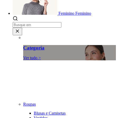
Feminino
Feminino
Categoria
Ver tudo >
Roupas
Blusas e Camisetas
Vestidos