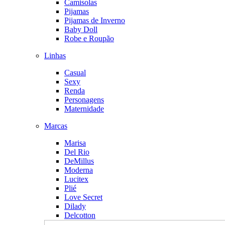
Camisolas
Pijamas
Pijamas de Inverno
Baby Doll
Robe e Roupão
Linhas
Casual
Sexy
Renda
Personagens
Maternidade
Marcas
Marisa
Del Rio
DeMillus
Moderna
Lucitex
Plié
Love Secret
Dilady
Delcotton