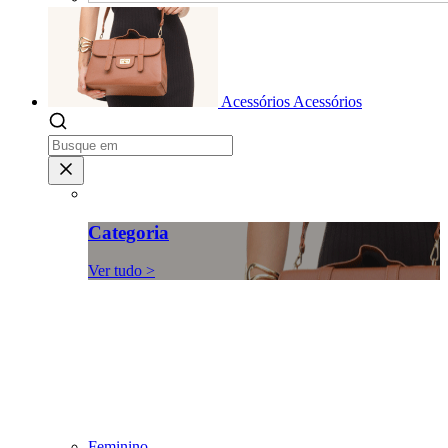
Acessórios
Acessórios
Categoria
Ver tudo >
Feminino