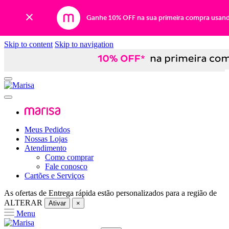
Ganhe 10% OFF na sua primeira compra usan
Skip to content
Skip to navigation
Meus Pedidos
Nossas Lojas
Atendimento
Como comprar
Fale conosco
Cartões e Serviços
As ofertas de
Entrega rápida
estão personalizados para a região de
ALTERAR
Ativar
×
Menu