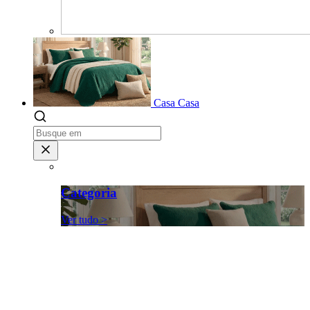
Casa
Casa
Categoria
Ver tudo >