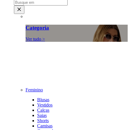
Categoria
Ver tudo >
Feminino
Blusas
Vestidos
Calças
Saias
Shorts
Camisas