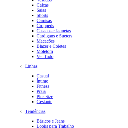
Calças
Saias
Shorts
Camisas
Croppeds
Casacos e Jaquetas
Cardigans e Sueters
Macacões
Blazer e Coletes
Moletom
Ver Tudo
Linhas
Casual
Íntimo
Fitness
Praia
Plus Size
Gestante
Tendências
Básicos e Jeans
Looks para Trabalho