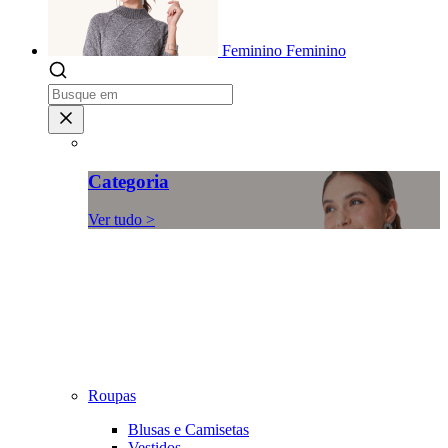
Feminino
Feminino
Categoria
Ver tudo >
Roupas
Blusas e Camisetas
Vestidos