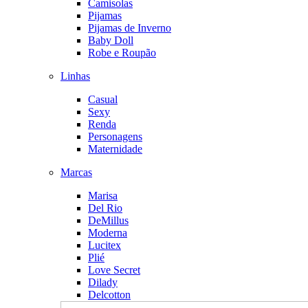
Camisolas
Pijamas
Pijamas de Inverno
Baby Doll
Robe e Roupão
Linhas
Casual
Sexy
Renda
Personagens
Maternidade
Marcas
Marisa
Del Rio
DeMillus
Moderna
Lucitex
Plié
Love Secret
Dilady
Delcotton