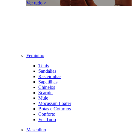
Ver tudo >
Feminino
Tênis
Sandálias
Rasteirinhas
Sapatilhas
Chinelos
Scarpin
Mule
Mocassim Loafer
Botas e Coturnos
Conforto
Ver Tudo
Masculino