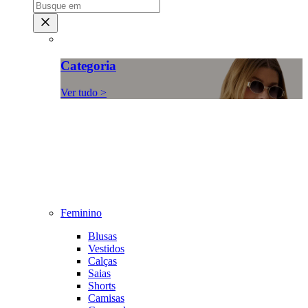
Categoria
Ver tudo >
Feminino
Blusas
Vestidos
Calças
Saias
Shorts
Camisas