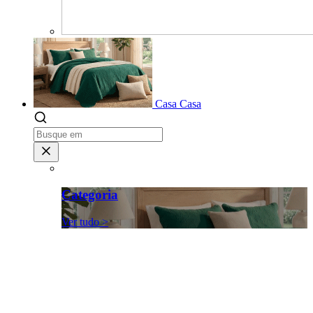
Casa
Casa
Categoria
Ver tudo >