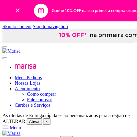
Ganhe 10% OFF na sua primeira compra usan
Skip to content
Skip to navigation
Meus Pedidos
Nossas Lojas
Atendimento
Como comprar
Fale conosco
Cartões e Serviços
As ofertas de
Entrega rápida
estão personalizados para a região de
ALTERAR
Ativar
×
Menu