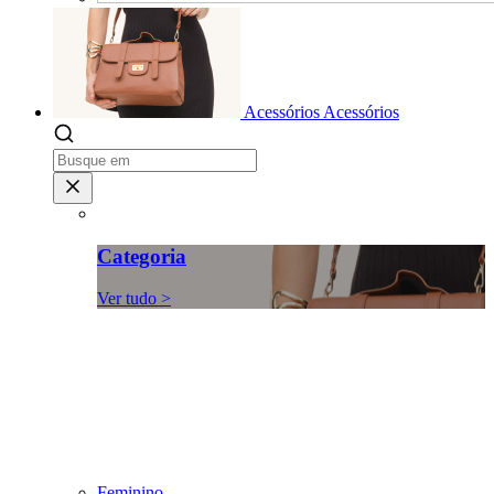
Acessórios
Acessórios
Categoria
Ver tudo >
Feminino