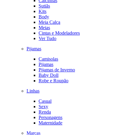
Calcinhas
Sutiãs
Kits
Body
Meia Calça
Meias
Cintas e Modeladores
Ver Tudo
Pijamas
Camisolas
Pijamas
Pijamas de Inverno
Baby Doll
Robe e Roupão
Linhas
Casual
Sexy
Renda
Personagens
Maternidade
Marcas