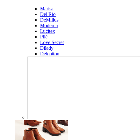
Marisa
Del Rio
DeMillus
Moderna
Lucitex
Plié
Love Secret
Dilady
Delcotton