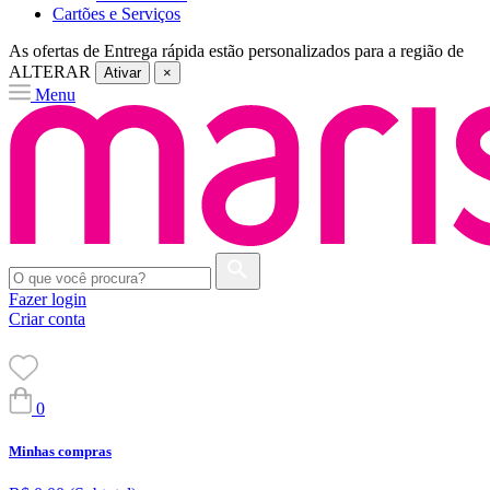
Cartões e Serviços
As ofertas de
Entrega rápida
estão personalizados para a região de
ALTERAR
Ativar
×
Menu
Fazer login
Criar conta
0
Minhas compras