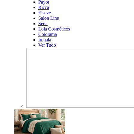
Payot
Ricca
Elseve
Salon Line
Seda
Lola Cosméticos
Colorama
Impala
Ver Tudo