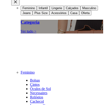
Feminino
Infantil
Lingerie
Calçados
Masculino
Jeans
Plus Size
Acessórios
Casa
Oferta
Categoria
Ver tudo >
Feminino
Bolsas
Cintos
Óculos de Sol
Necessaires
Relógios
Cachecol