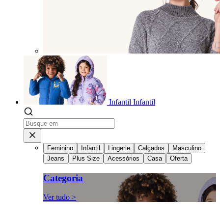
Infantil
Infantil
Feminino
Infantil
Lingerie
Calçados
Masculino
Jeans
Plus Size
Acessórios
Casa
Oferta
Categoria
Ver tudo >