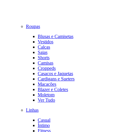
Roupas
Blusas e Camisetas
Vestidos
Calças
Saias
Shorts
Camisas
Croppeds
Casacos e Jaquetas
Cardigans e Sueters
Macacões
Blazer e Coletes
Moletom
Ver Tudo
Linhas
Casual
Íntimo
Fitness