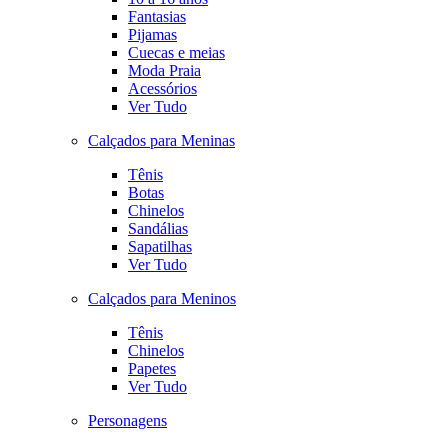
Fantasias
Pijamas
Cuecas e meias
Moda Praia
Acessórios
Ver Tudo
Calçados para Meninas
Tênis
Botas
Chinelos
Sandálias
Sapatilhas
Ver Tudo
Calçados para Meninos
Tênis
Chinelos
Papetes
Ver Tudo
Personagens