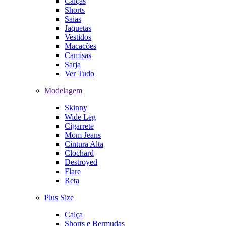
Calças
Shorts
Saias
Jaquetas
Vestidos
Macacões
Camisas
Sarja
Ver Tudo
Modelagem
Skinny
Wide Leg
Cigarrete
Mom Jeans
Cintura Alta
Clochard
Destroyed
Flare
Reta
Plus Size
Calça
Shorts e Bermudas