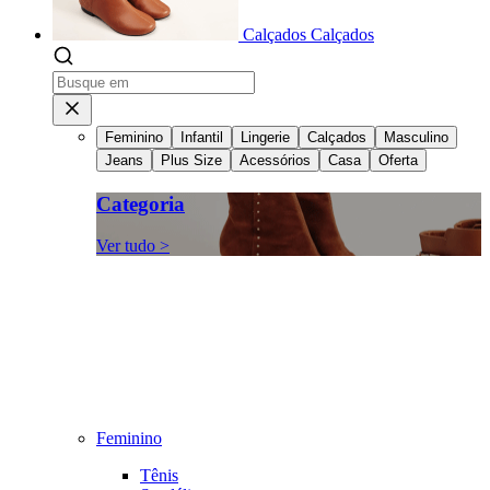
Calçados
Calçados
Feminino
Infantil
Lingerie
Calçados
Masculino
Jeans
Plus Size
Acessórios
Casa
Oferta
Categoria
Ver tudo >
Feminino
Tênis