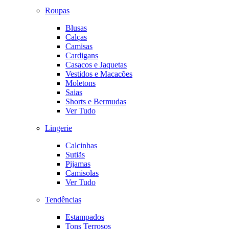
Roupas
Blusas
Calças
Camisas
Cardigans
Casacos e Jaquetas
Vestidos e Macacões
Moletons
Saias
Shorts e Bermudas
Ver Tudo
Lingerie
Calcinhas
Sutiãs
Pijamas
Camisolas
Ver Tudo
Tendências
Estampados
Tons Terrosos