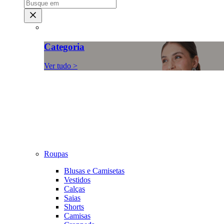
Categoria
Ver tudo >
Roupas
Blusas e Camisetas
Vestidos
Calças
Saias
Shorts
Camisas