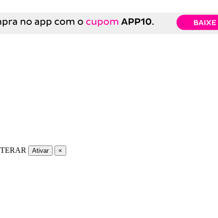
LTERAR
Ativar
×