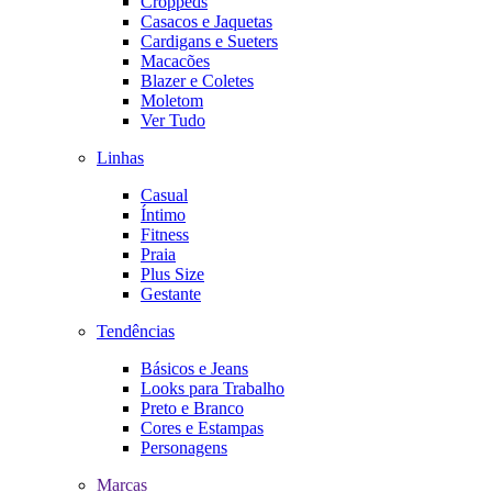
Croppeds
Casacos e Jaquetas
Cardigans e Sueters
Macacões
Blazer e Coletes
Moletom
Ver Tudo
Linhas
Casual
Íntimo
Fitness
Praia
Plus Size
Gestante
Tendências
Básicos e Jeans
Looks para Trabalho
Preto e Branco
Cores e Estampas
Personagens
Marcas