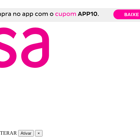
LTERAR
Ativar
×