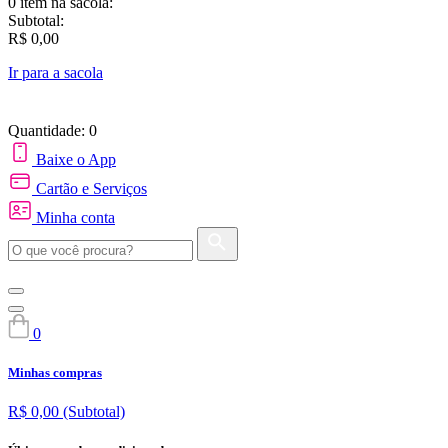
0 item
na sacola:
Subtotal:
R$ 0,00
Ir para a sacola
Quantidade: 0
Baixe o App
Cartão e Serviços
Minha conta
0
Minhas compras
R$ 0,00
(Subtotal)