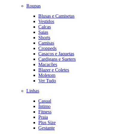
Roupas
Blusas e Camisetas
Vestidos
Calças
Saias
Shorts
Camisas
Croppeds
Casacos e Jaquetas
Cardigans e Sueters
Macacões
Blazer e Coletes
Moletom
Ver Tudo
Linhas
Casual
Íntimo
Fitness
Praia
Plus Size
Gestante