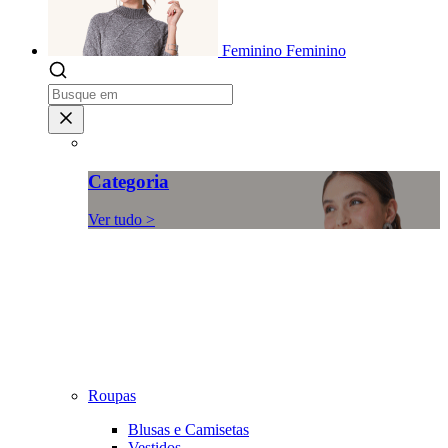
Feminino
Feminino
Categoria
Ver tudo >
Roupas
Blusas e Camisetas
Vestidos