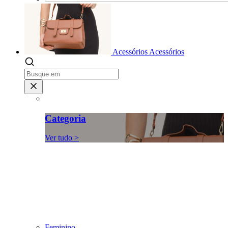
Acessórios
Acessórios
Categoria
Ver tudo >
Feminino