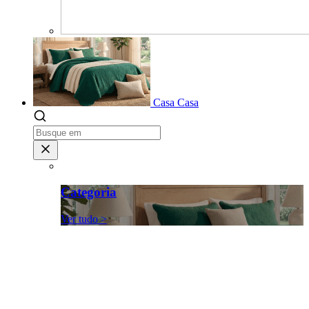
Casa
Casa
Categoria
Ver tudo >