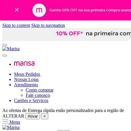
Ganhe 10% OFF na sua primeira compra usan
Skip to content
Skip to navigation
Meus Pedidos
Nossas Lojas
Atendimento
Como comprar
Fale conosco
Cartões e Serviços
As ofertas de
Entrega rápida
estão personalizados para a região de
ALTERAR
Ativar
×
Menu