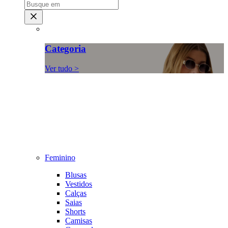
Categoria
Ver tudo >
Feminino
Blusas
Vestidos
Calças
Saias
Shorts
Camisas