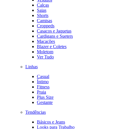
Calças
Saias
Shorts
Camisas
Croppeds
Casacos e Jaquetas
Cardigans e Sueters
Macacões
Blazer e Coletes
Moletom
Ver Tudo
Linhas
Casual
Íntimo
Fitness
Praia
Plus Size
Gestante
Tendências
Básicos e Jeans
Looks para Trabalho