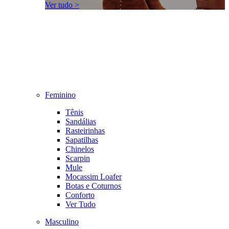
Ver tudo >
Feminino
Tênis
Sandálias
Rasteirinhas
Sapatilhas
Chinelos
Scarpin
Mule
Mocassim Loafer
Botas e Coturnos
Conforto
Ver Tudo
Masculino