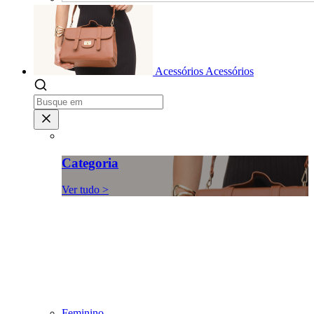
Acessórios
Acessórios
Categoria
Ver tudo >
Feminino