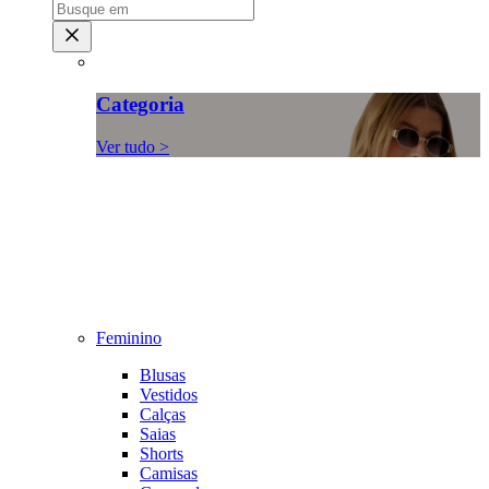
Categoria
Ver tudo >
Feminino
Blusas
Vestidos
Calças
Saias
Shorts
Camisas