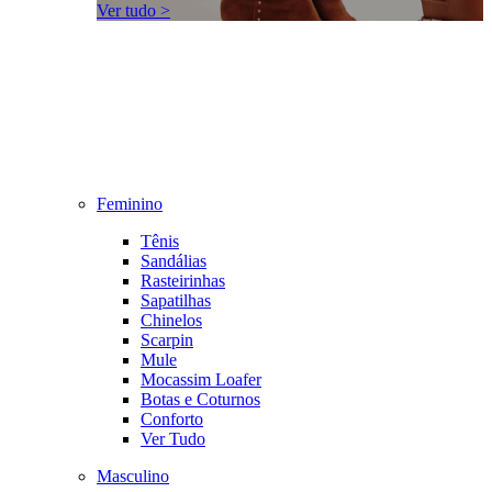
Ver tudo >
Feminino
Tênis
Sandálias
Rasteirinhas
Sapatilhas
Chinelos
Scarpin
Mule
Mocassim Loafer
Botas e Coturnos
Conforto
Ver Tudo
Masculino