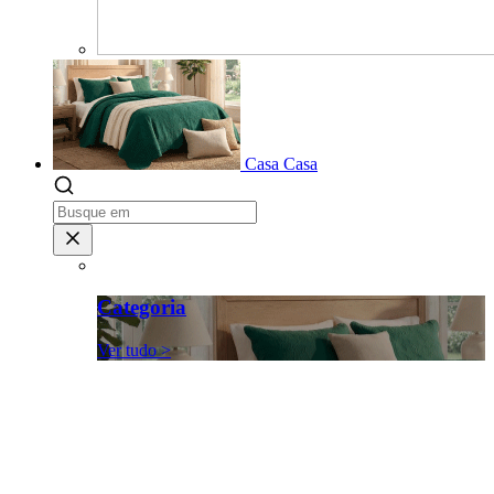
Casa
Casa
Categoria
Ver tudo >