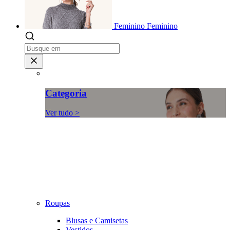
Feminino
Feminino
Categoria
Ver tudo >
Roupas
Blusas e Camisetas
Vestidos