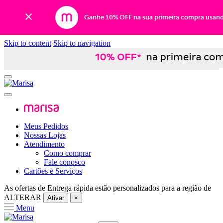
Ganhe 10% OFF na sua primeira compra usan
Skip to content
Skip to navigation
Meus Pedidos
Nossas Lojas
Atendimento
Como comprar
Fale conosco
Cartões e Serviços
As ofertas de
Entrega rápida
estão personalizados para a região de
ALTERAR
Ativar
×
Menu