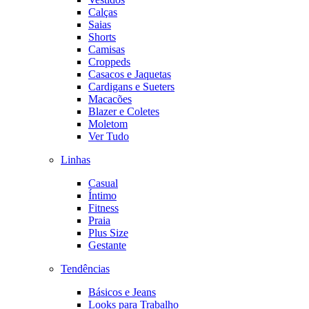
Calças
Saias
Shorts
Camisas
Croppeds
Casacos e Jaquetas
Cardigans e Sueters
Macacões
Blazer e Coletes
Moletom
Ver Tudo
Linhas
Casual
Íntimo
Fitness
Praia
Plus Size
Gestante
Tendências
Básicos e Jeans
Looks para Trabalho