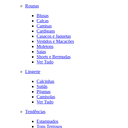
Roupas
Blusas
Calças
Camisas
Cardigans
Casacos e Jaquetas
Vestidos e Macacões
Moletons
Saias
Shorts e Bermudas
Ver Tudo
Lingerie
Calcinhas
Sutiãs
Pijamas
Camisolas
Ver Tudo
Tendências
Estampados
Tons Terrosos