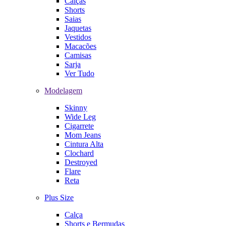
Calças
Shorts
Saias
Jaquetas
Vestidos
Macacões
Camisas
Sarja
Ver Tudo
Modelagem
Skinny
Wide Leg
Cigarrete
Mom Jeans
Cintura Alta
Clochard
Destroyed
Flare
Reta
Plus Size
Calça
Shorts e Bermudas