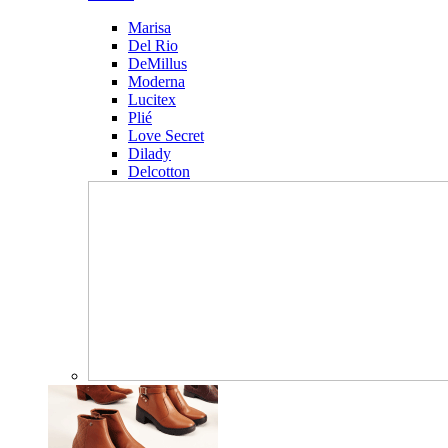
Marisa
Del Rio
DeMillus
Moderna
Lucitex
Plié
Love Secret
Dilady
Delcotton