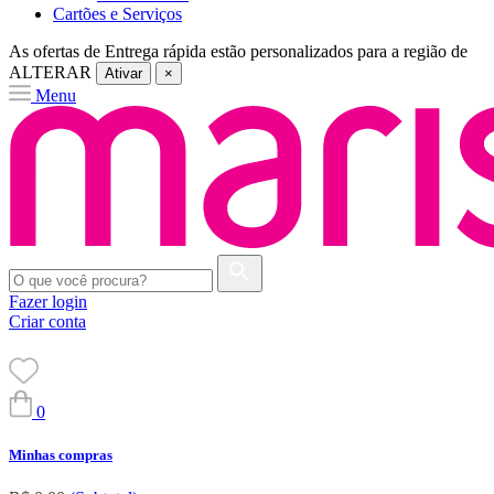
Cartões e Serviços
As ofertas de
Entrega rápida
estão personalizados para a região de
ALTERAR
Ativar
×
Menu
Fazer login
Criar conta
0
Minhas compras