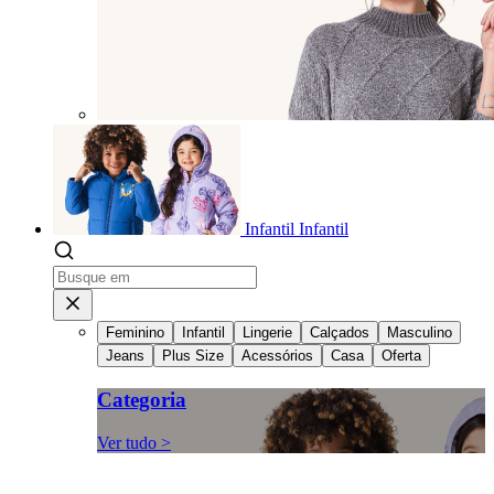
Infantil
Infantil
Feminino
Infantil
Lingerie
Calçados
Masculino
Jeans
Plus Size
Acessórios
Casa
Oferta
Categoria
Ver tudo >