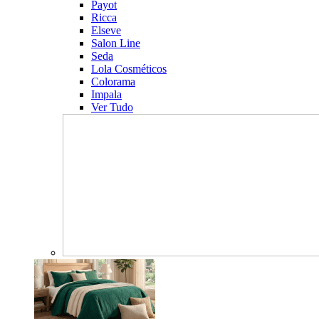
Payot
Ricca
Elseve
Salon Line
Seda
Lola Cosméticos
Colorama
Impala
Ver Tudo