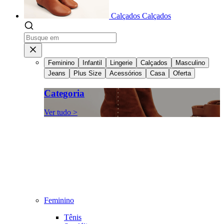
Calçados
Calçados
Feminino
Infantil
Lingerie
Calçados
Masculino
Jeans
Plus Size
Acessórios
Casa
Oferta
Categoria
Ver tudo >
Feminino
Tênis