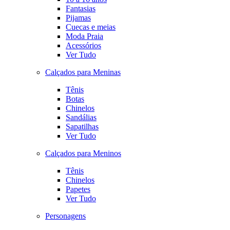
Fantasias
Pijamas
Cuecas e meias
Moda Praia
Acessórios
Ver Tudo
Calçados para Meninas
Tênis
Botas
Chinelos
Sandálias
Sapatilhas
Ver Tudo
Calçados para Meninos
Tênis
Chinelos
Papetes
Ver Tudo
Personagens