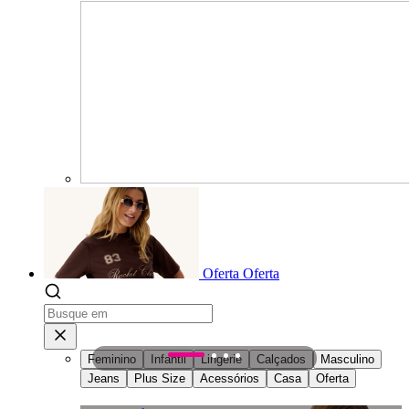
Oferta
Oferta
Feminino
Infantil
Lingerie
Calçados
Masculino
1
2
3
4
Jeans
Plus Size
Acessórios
Casa
Oferta