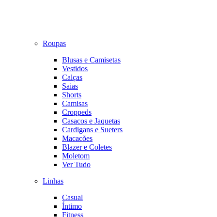
Roupas
Blusas e Camisetas
Vestidos
Calças
Saias
Shorts
Camisas
Croppeds
Casacos e Jaquetas
Cardigans e Sueters
Macacões
Blazer e Coletes
Moletom
Ver Tudo
Linhas
Casual
Íntimo
Fitness