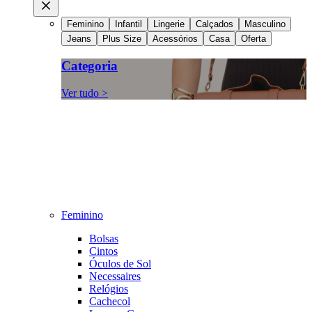
Feminino
Infantil
Lingerie
Calçados
Masculino
Jeans
Plus Size
Acessórios
Casa
Oferta
Categoria
Ver tudo >
Feminino
Bolsas
Cintos
Óculos de Sol
Necessaires
Relógios
Cachecol