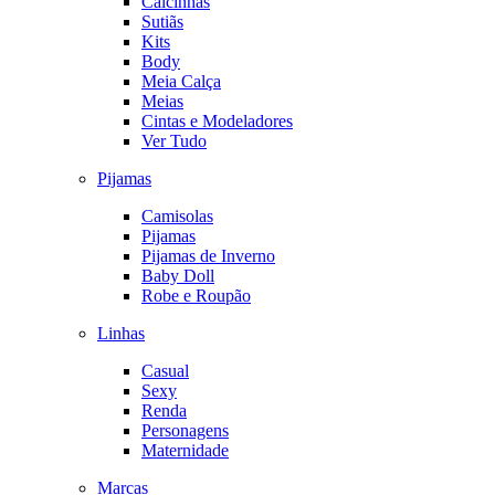
Calcinhas
Sutiãs
Kits
Body
Meia Calça
Meias
Cintas e Modeladores
Ver Tudo
Pijamas
Camisolas
Pijamas
Pijamas de Inverno
Baby Doll
Robe e Roupão
Linhas
Casual
Sexy
Renda
Personagens
Maternidade
Marcas