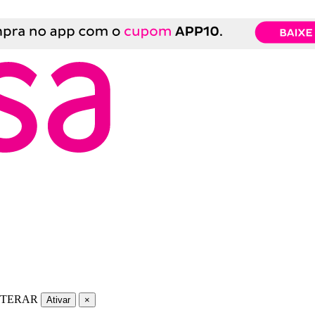
LTERAR
Ativar
×