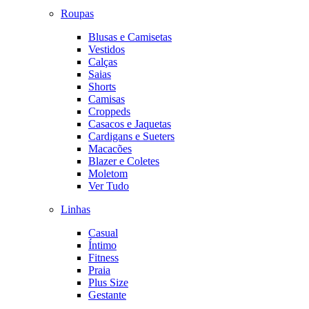
Roupas
Blusas e Camisetas
Vestidos
Calças
Saias
Shorts
Camisas
Croppeds
Casacos e Jaquetas
Cardigans e Sueters
Macacões
Blazer e Coletes
Moletom
Ver Tudo
Linhas
Casual
Íntimo
Fitness
Praia
Plus Size
Gestante