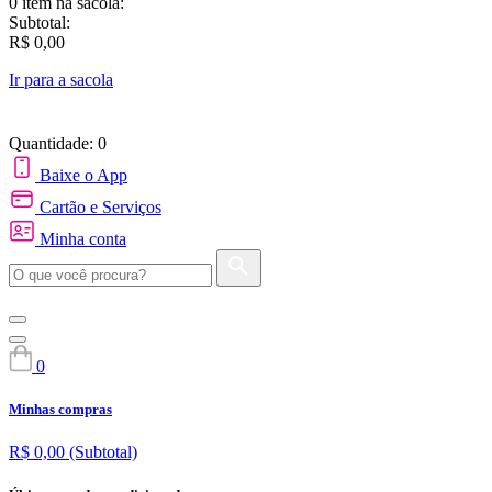
0 item
na sacola:
Subtotal:
R$ 0,00
Ir para a sacola
Quantidade: 0
Baixe o App
Cartão e Serviços
Minha conta
0
Minhas compras
R$ 0,00
(Subtotal)