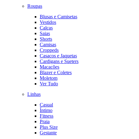
Roupas
Blusas e Camisetas
Vestidos
Calças
Saias
Shorts
Camisas
Croppeds
Casacos e Jaquetas
Cardigans e Sueters
Macacões
Blazer e Coletes
Moletom
Ver Tudo
Linhas
Casual
Íntimo
Fitness
Praia
Plus Size
Gestante