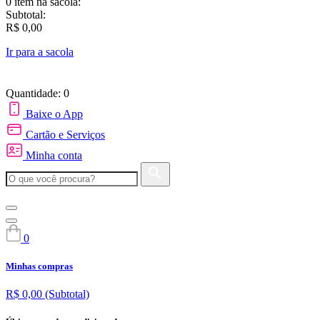
0 item
na sacola:
Subtotal:
R$ 0,00
Ir para a sacola
Quantidade: 0
Baixe o App
Cartão e Serviços
Minha conta
0
Minhas compras
R$ 0,00
(Subtotal)