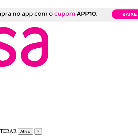
LTERAR
Ativar
×