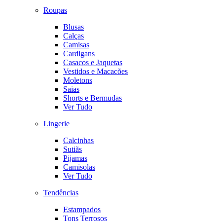
Roupas
Blusas
Calças
Camisas
Cardigans
Casacos e Jaquetas
Vestidos e Macacões
Moletons
Saias
Shorts e Bermudas
Ver Tudo
Lingerie
Calcinhas
Sutiãs
Pijamas
Camisolas
Ver Tudo
Tendências
Estampados
Tons Terrosos