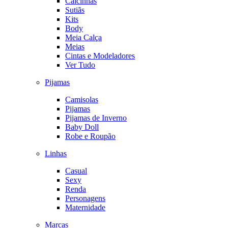
Calcinhas
Sutiãs
Kits
Body
Meia Calça
Meias
Cintas e Modeladores
Ver Tudo
Pijamas
Camisolas
Pijamas
Pijamas de Inverno
Baby Doll
Robe e Roupão
Linhas
Casual
Sexy
Renda
Personagens
Maternidade
Marcas