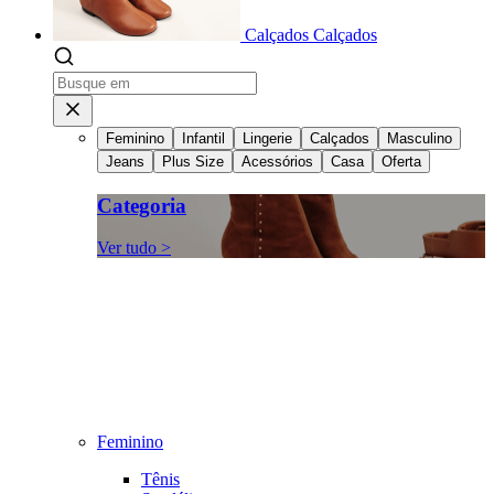
Calçados
Calçados
Feminino
Infantil
Lingerie
Calçados
Masculino
Jeans
Plus Size
Acessórios
Casa
Oferta
Categoria
Ver tudo >
Feminino
Tênis