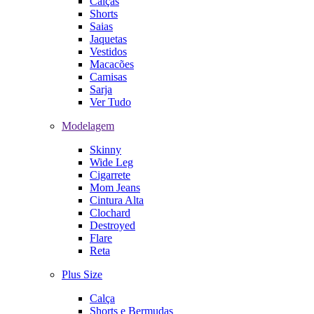
Calças
Shorts
Saias
Jaquetas
Vestidos
Macacões
Camisas
Sarja
Ver Tudo
Modelagem
Skinny
Wide Leg
Cigarrete
Mom Jeans
Cintura Alta
Clochard
Destroyed
Flare
Reta
Plus Size
Calça
Shorts e Bermudas