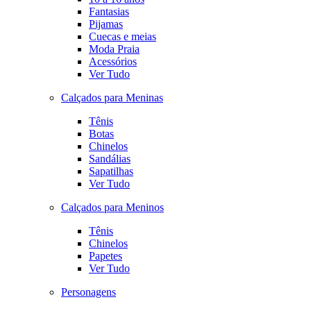
Fantasias
Pijamas
Cuecas e meias
Moda Praia
Acessórios
Ver Tudo
Calçados para Meninas
Tênis
Botas
Chinelos
Sandálias
Sapatilhas
Ver Tudo
Calçados para Meninos
Tênis
Chinelos
Papetes
Ver Tudo
Personagens