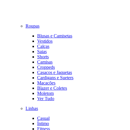
Roupas
Blusas e Camisetas
Vestidos
Calças
Saias
Shorts
Camisas
Croppeds
Casacos e Jaquetas
Cardigans e Sueters
Macacões
Blazer e Coletes
Moletom
Ver Tudo
Linhas
Casual
Íntimo
Fitness