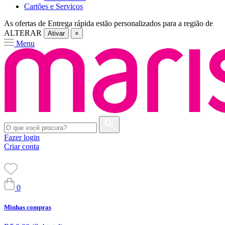
Cartões e Serviços
As ofertas de
Entrega rápida
estão personalizados para a região de
ALTERAR
Ativar
×
Menu
Fazer login
Criar conta
0
Minhas compras