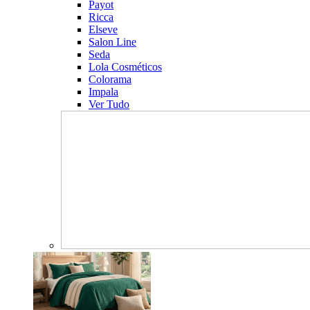
Payot
Ricca
Elseve
Salon Line
Seda
Lola Cosméticos
Colorama
Impala
Ver Tudo