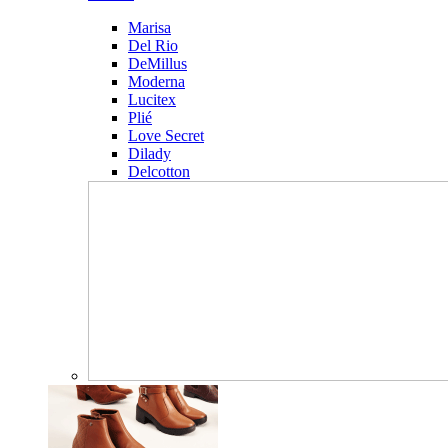
Marisa
Del Rio
DeMillus
Moderna
Lucitex
Plié
Love Secret
Dilady
Delcotton