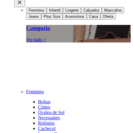
Feminino
Infantil
Lingerie
Calçados
Masculino
Jeans
Plus Size
Acessórios
Casa
Oferta
Categoria
Ver tudo >
Feminino
Bolsas
Cintos
Óculos de Sol
Necessaires
Relógios
Cachecol