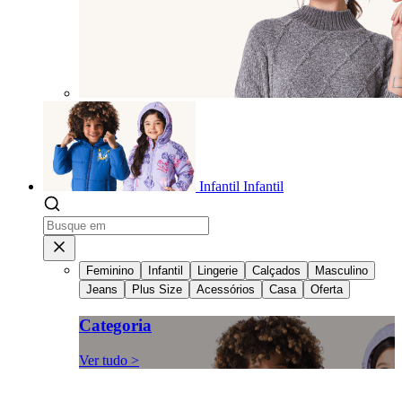
Infantil
Infantil
Feminino
Infantil
Lingerie
Calçados
Masculino
Jeans
Plus Size
Acessórios
Casa
Oferta
Categoria
Ver tudo >