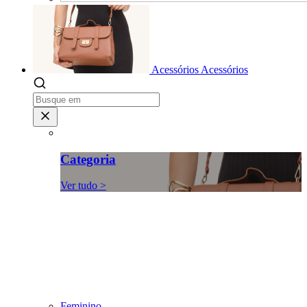
Acessórios
Acessórios
Categoria
Ver tudo >
Feminino