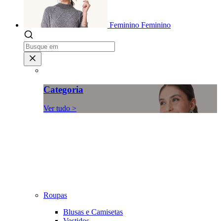
Feminino
Feminino
Categoria
Ver tudo >
Roupas
Blusas e Camisetas
Vestidos