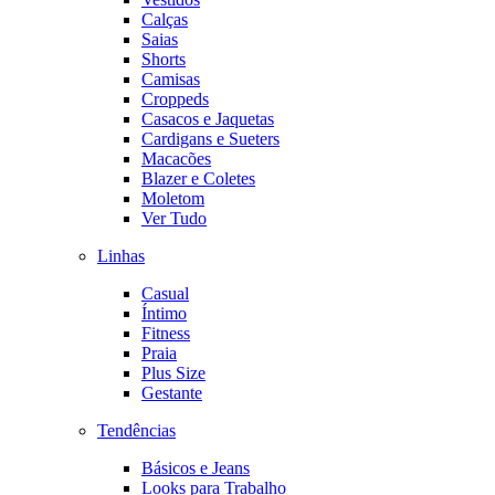
Calças
Saias
Shorts
Camisas
Croppeds
Casacos e Jaquetas
Cardigans e Sueters
Macacões
Blazer e Coletes
Moletom
Ver Tudo
Linhas
Casual
Íntimo
Fitness
Praia
Plus Size
Gestante
Tendências
Básicos e Jeans
Looks para Trabalho