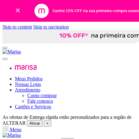
Ganhe 10% OFF na sua primeira compra usan
Skip to content
Skip to navigation
Meus Pedidos
Nossas Lojas
Atendimento
Como comprar
Fale conosco
Cartões e Serviços
As ofertas de
Entrega rápida
estão personalizados para a região de
ALTERAR
Ativar
×
Menu