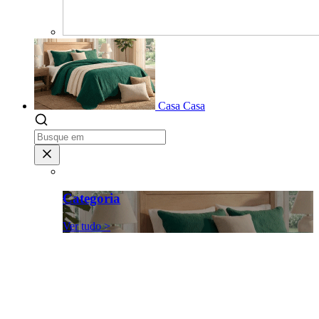
Casa
Casa
Categoria
Ver tudo >