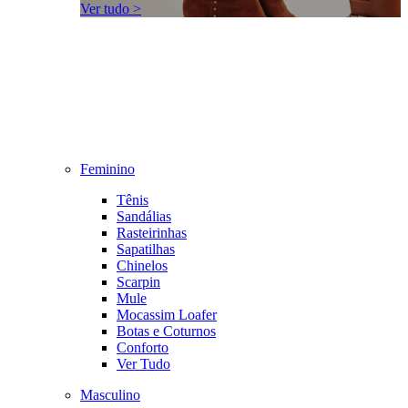
Ver tudo >
Feminino
Tênis
Sandálias
Rasteirinhas
Sapatilhas
Chinelos
Scarpin
Mule
Mocassim Loafer
Botas e Coturnos
Conforto
Ver Tudo
Masculino