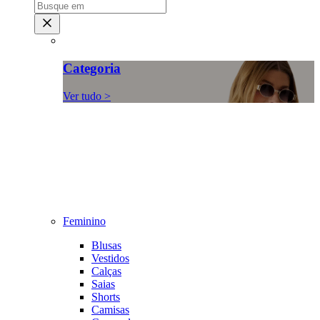
Categoria
Ver tudo >
Feminino
Blusas
Vestidos
Calças
Saias
Shorts
Camisas