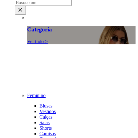
Categoria
Ver tudo >
Feminino
Blusas
Vestidos
Calças
Saias
Shorts
Camisas