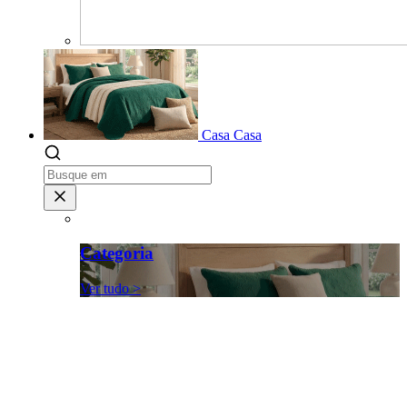
Casa
Casa
Categoria
Ver tudo >