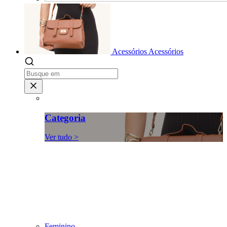
Acessórios
Acessórios
Categoria
Ver tudo >
Feminino