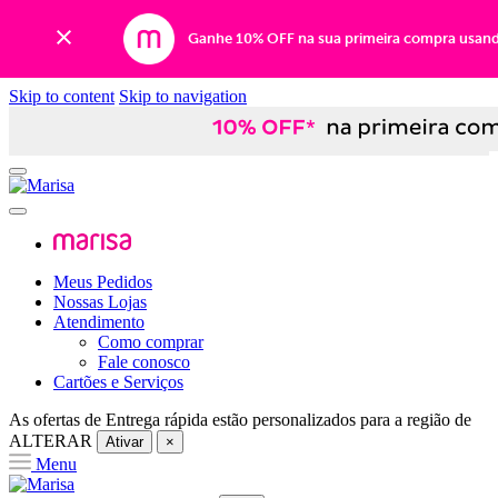
Ganhe 10% OFF na sua primeira compra usan
Skip to content
Skip to navigation
Meus Pedidos
Nossas Lojas
Atendimento
Como comprar
Fale conosco
Cartões e Serviços
As ofertas de
Entrega rápida
estão personalizados para a região de
ALTERAR
Ativar
×
Menu