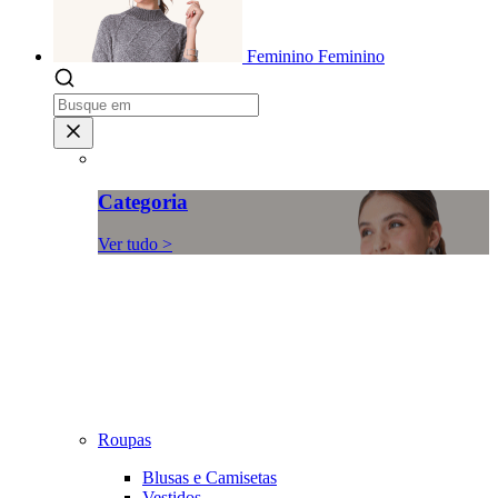
Feminino
Feminino
Categoria
Ver tudo >
Roupas
Blusas e Camisetas
Vestidos