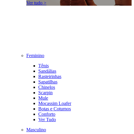
Ver tudo >
Feminino
Tênis
Sandálias
Rasteirinhas
Sapatilhas
Chinelos
Scarpin
Mule
Mocassim Loafer
Botas e Coturnos
Conforto
Ver Tudo
Masculino