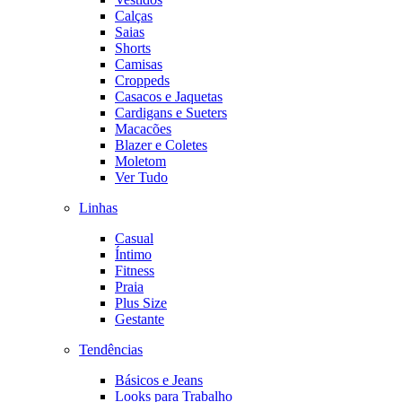
Calças
Saias
Shorts
Camisas
Croppeds
Casacos e Jaquetas
Cardigans e Sueters
Macacões
Blazer e Coletes
Moletom
Ver Tudo
Linhas
Casual
Íntimo
Fitness
Praia
Plus Size
Gestante
Tendências
Básicos e Jeans
Looks para Trabalho