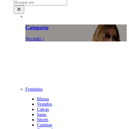
Categoria
Ver tudo >
Feminino
Blusas
Vestidos
Calças
Saias
Shorts
Camisas