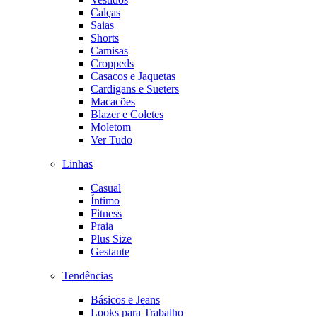
Calças
Saias
Shorts
Camisas
Croppeds
Casacos e Jaquetas
Cardigans e Sueters
Macacões
Blazer e Coletes
Moletom
Ver Tudo
Linhas
Casual
Íntimo
Fitness
Praia
Plus Size
Gestante
Tendências
Básicos e Jeans
Looks para Trabalho