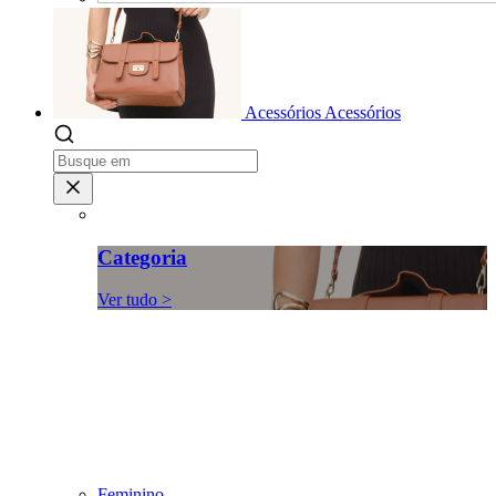
Acessórios
Acessórios
Categoria
Ver tudo >
Feminino