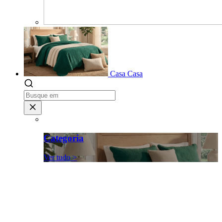
Casa
Casa
Categoria
Ver tudo >