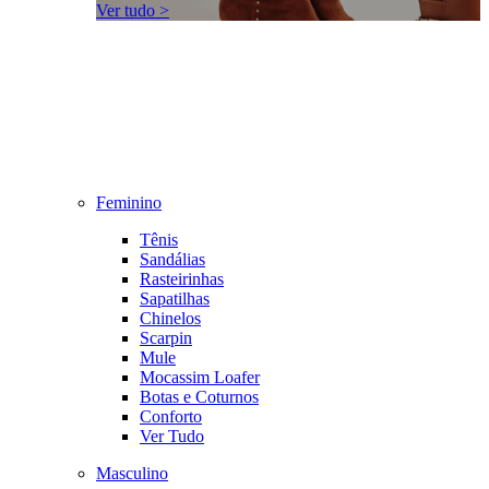
Ver tudo >
Feminino
Tênis
Sandálias
Rasteirinhas
Sapatilhas
Chinelos
Scarpin
Mule
Mocassim Loafer
Botas e Coturnos
Conforto
Ver Tudo
Masculino