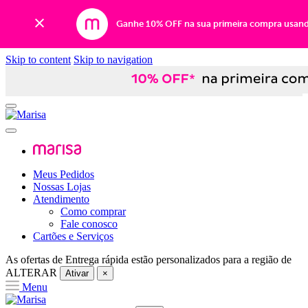
Ganhe 10% OFF na sua primeira compra usan
Skip to content
Skip to navigation
Meus Pedidos
Nossas Lojas
Atendimento
Como comprar
Fale conosco
Cartões e Serviços
As ofertas de
Entrega rápida
estão personalizados para a região de
ALTERAR
Ativar
×
Menu