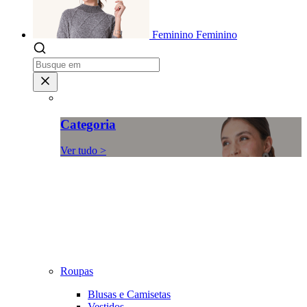
Feminino
Feminino
Categoria
Ver tudo >
Roupas
Blusas e Camisetas
Vestidos