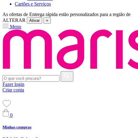
Cartões e Serviços
As ofertas de
Entrega rápida
estão personalizados para a região de
ALTERAR
Ativar
×
Menu
Fazer login
Criar conta
0
Minhas compras