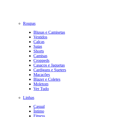
Roupas
Blusas e Camisetas
Vestidos
Calças
Saias
Shorts
Camisas
Croppeds
Casacos e Jaquetas
Cardigans e Sueters
Macacões
Blazer e Coletes
Moletom
Ver Tudo
Linhas
Casual
Íntimo
Fitness