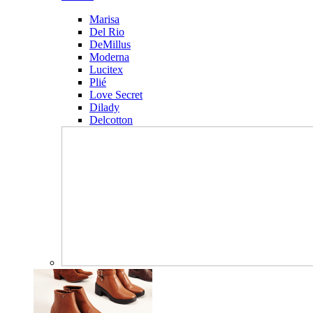
Marisa
Del Rio
DeMillus
Moderna
Lucitex
Plié
Love Secret
Dilady
Delcotton