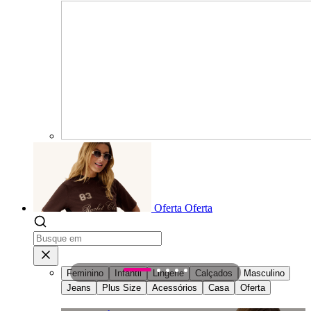
Oferta
Oferta
Feminino
Infantil
Lingerie
Calçados
Masculino
1
2
3
4
5
Jeans
Plus Size
Acessórios
Casa
Oferta