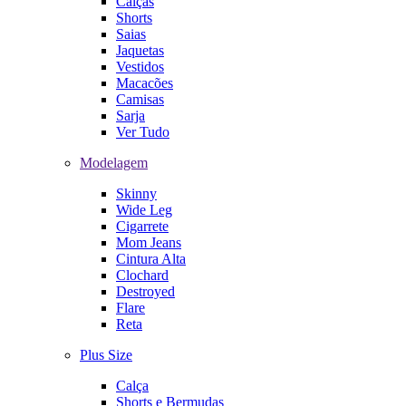
Calças
Shorts
Saias
Jaquetas
Vestidos
Macacões
Camisas
Sarja
Ver Tudo
Modelagem
Skinny
Wide Leg
Cigarrete
Mom Jeans
Cintura Alta
Clochard
Destroyed
Flare
Reta
Plus Size
Calça
Shorts e Bermudas