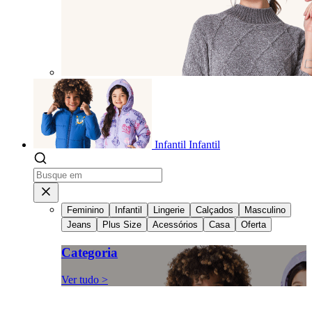
Infantil
Infantil
Feminino
Infantil
Lingerie
Calçados
Masculino
Jeans
Plus Size
Acessórios
Casa
Oferta
Categoria
Ver tudo >