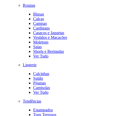
Roupas
Blusas
Calças
Camisas
Cardigans
Casacos e Jaquetas
Vestidos e Macacões
Moletons
Saias
Shorts e Bermudas
Ver Tudo
Lingerie
Calcinhas
Sutiãs
Pijamas
Camisolas
Ver Tudo
Tendências
Estampados
Tons Terrosos