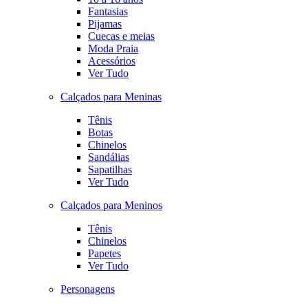
Fantasias
Pijamas
Cuecas e meias
Moda Praia
Acessórios
Ver Tudo
Calçados para Meninas
Tênis
Botas
Chinelos
Sandálias
Sapatilhas
Ver Tudo
Calçados para Meninos
Tênis
Chinelos
Papetes
Ver Tudo
Personagens