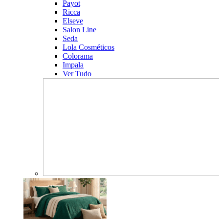
Payot
Ricca
Elseve
Salon Line
Seda
Lola Cosméticos
Colorama
Impala
Ver Tudo