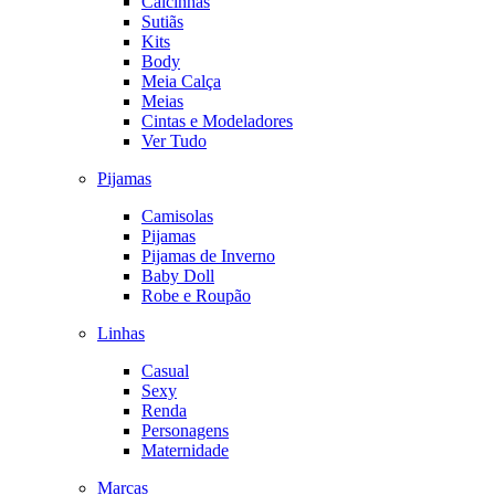
Calcinhas
Sutiãs
Kits
Body
Meia Calça
Meias
Cintas e Modeladores
Ver Tudo
Pijamas
Camisolas
Pijamas
Pijamas de Inverno
Baby Doll
Robe e Roupão
Linhas
Casual
Sexy
Renda
Personagens
Maternidade
Marcas