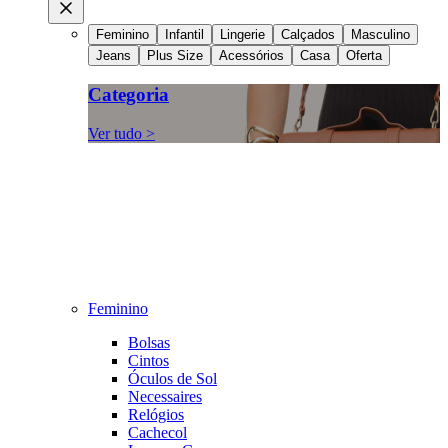
Feminino
Infantil
Lingerie
Calçados
Masculino
Jeans
Plus Size
Acessórios
Casa
Oferta
Categoria
Ver tudo >
Feminino
Bolsas
Cintos
Óculos de Sol
Necessaires
Relógios
Cachecol