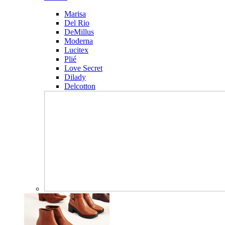
Marisa
Del Rio
DeMillus
Moderna
Lucitex
Plié
Love Secret
Dilady
Delcotton