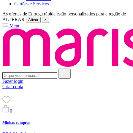
Cartões e Serviços
As ofertas de
Entrega rápida
estão personalizados para a região de
ALTERAR
Ativar
×
Menu
Fazer login
Criar conta
0
Minhas compras