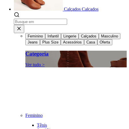
Calçados
Calçados
Feminino
Infantil
Lingerie
Calçados
Masculino
Jeans
Plus Size
Acessórios
Casa
Oferta
Categoria
Ver tudo >
Feminino
Tênis