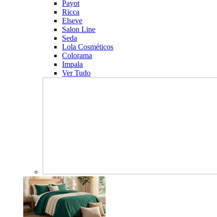
Payot
Ricca
Elseve
Salon Line
Seda
Lola Cosméticos
Colorama
Impala
Ver Tudo