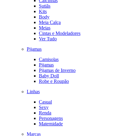
Calcinhas
Sutiãs
Kits
Body
Meia Calça
Meias
Cintas e Modeladores
Ver Tudo
Pijamas
Camisolas
Pijamas
Pijamas de Inverno
Baby Doll
Robe e Roupão
Linhas
Casual
Sexy
Renda
Personagens
Maternidade
Marcas