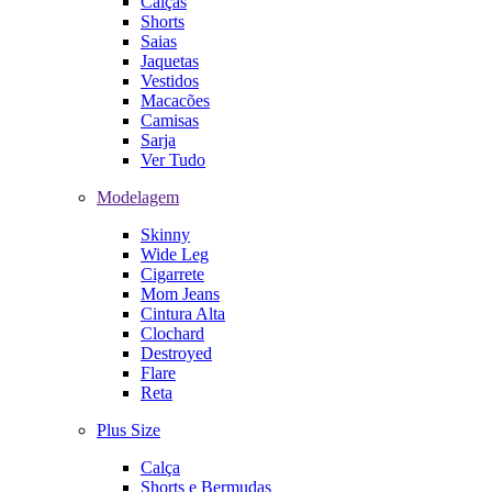
Calças
Shorts
Saias
Jaquetas
Vestidos
Macacões
Camisas
Sarja
Ver Tudo
Modelagem
Skinny
Wide Leg
Cigarrete
Mom Jeans
Cintura Alta
Clochard
Destroyed
Flare
Reta
Plus Size
Calça
Shorts e Bermudas