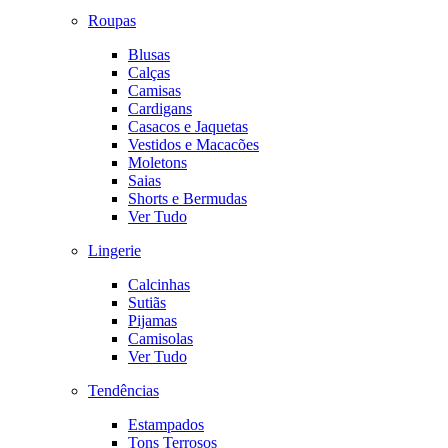
Roupas
Blusas
Calças
Camisas
Cardigans
Casacos e Jaquetas
Vestidos e Macacões
Moletons
Saias
Shorts e Bermudas
Ver Tudo
Lingerie
Calcinhas
Sutiãs
Pijamas
Camisolas
Ver Tudo
Tendências
Estampados
Tons Terrosos