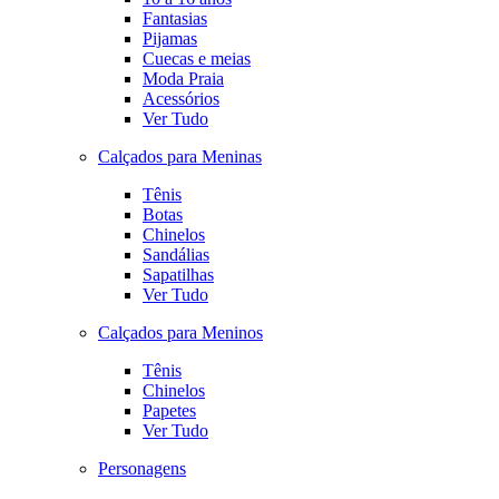
Fantasias
Pijamas
Cuecas e meias
Moda Praia
Acessórios
Ver Tudo
Calçados para Meninas
Tênis
Botas
Chinelos
Sandálias
Sapatilhas
Ver Tudo
Calçados para Meninos
Tênis
Chinelos
Papetes
Ver Tudo
Personagens