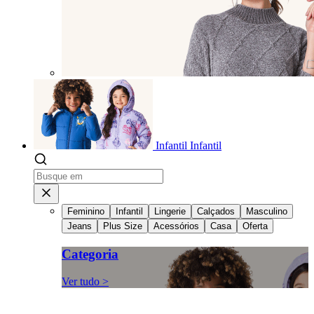
Infantil
Infantil
Feminino
Infantil
Lingerie
Calçados
Masculino
Jeans
Plus Size
Acessórios
Casa
Oferta
Categoria
Ver tudo >