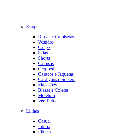
Roupas
Blusas e Camisetas
Vestidos
Calças
Saias
Shorts
Camisas
Croppeds
Casacos e Jaquetas
Cardigans e Sueters
Macacões
Blazer e Coletes
Moletom
Ver Tudo
Linhas
Casual
Íntimo
Fitness