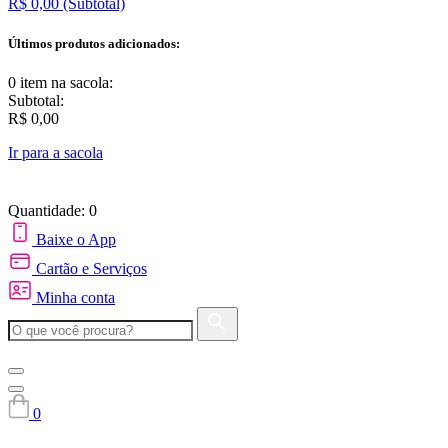
R$ 0,00
(Subtotal)
Últimos produtos adicionados:
0 item
na sacola:
Subtotal:
R$ 0,00
Ir para a sacola
Quantidade: 0
Baixe o App
Cartão e Serviços
Minha conta
0