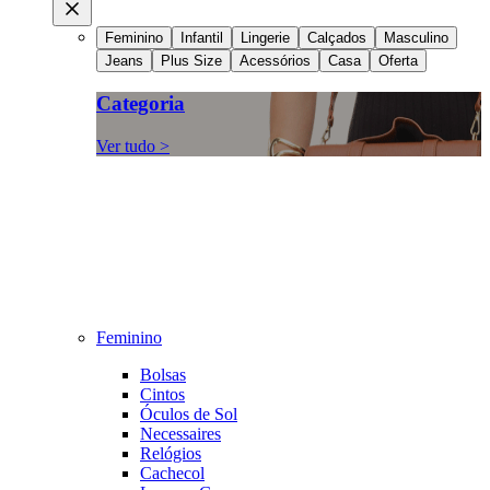
Feminino
Infantil
Lingerie
Calçados
Masculino
Jeans
Plus Size
Acessórios
Casa
Oferta
Categoria
Ver tudo >
Feminino
Bolsas
Cintos
Óculos de Sol
Necessaires
Relógios
Cachecol