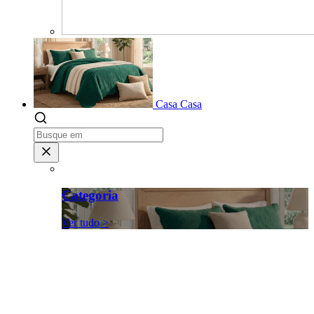
Casa
Casa
Categoria
Ver tudo >