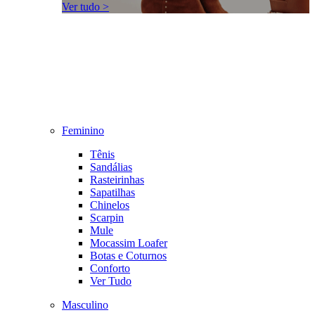
Ver tudo >
Feminino
Tênis
Sandálias
Rasteirinhas
Sapatilhas
Chinelos
Scarpin
Mule
Mocassim Loafer
Botas e Coturnos
Conforto
Ver Tudo
Masculino