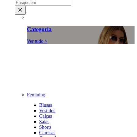
Categoria
Ver tudo >
Feminino
Blusas
Vestidos
Calças
Saias
Shorts
Camisas