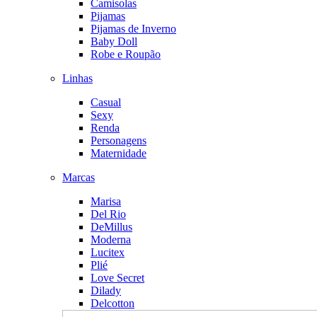
Camisolas
Pijamas
Pijamas de Inverno
Baby Doll
Robe e Roupão
Linhas
Casual
Sexy
Renda
Personagens
Maternidade
Marcas
Marisa
Del Rio
DeMillus
Moderna
Lucitex
Plié
Love Secret
Dilady
Delcotton