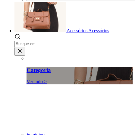
Acessórios
Acessórios
Categoria
Ver tudo >
Feminino