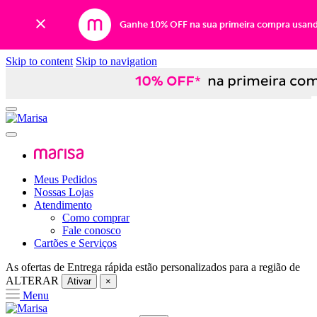
Ganhe 10% OFF na sua primeira compra usan
Skip to content
Skip to navigation
Meus Pedidos
Nossas Lojas
Atendimento
Como comprar
Fale conosco
Cartões e Serviços
As ofertas de
Entrega rápida
estão personalizados para a região de
ALTERAR
Ativar
×
Menu