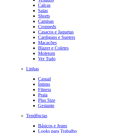
Calças
Saias
Shorts
Camisas
Croppeds
Casacos e Jaquetas
Cardigans e Sueters
Macacões
Blazer e Coletes
Moletom
Ver Tudo
Linhas
Casual
Íntimo
Fitness
Praia
Plus Size
Gestante
Tendências
Básicos e Jeans
Looks para Trabalho