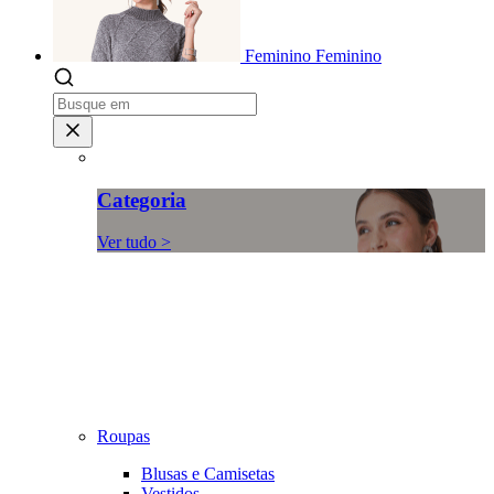
Feminino
Feminino
Categoria
Ver tudo >
Roupas
Blusas e Camisetas
Vestidos