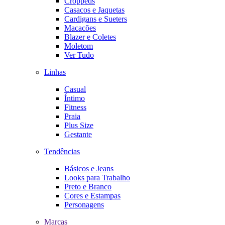
Croppeds
Casacos e Jaquetas
Cardigans e Sueters
Macacões
Blazer e Coletes
Moletom
Ver Tudo
Linhas
Casual
Íntimo
Fitness
Praia
Plus Size
Gestante
Tendências
Básicos e Jeans
Looks para Trabalho
Preto e Branco
Cores e Estampas
Personagens
Marcas