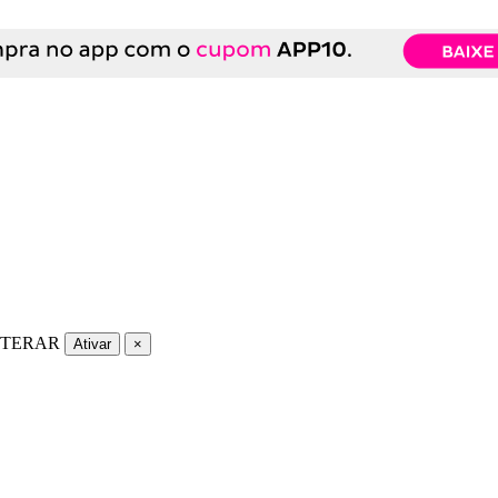
LTERAR
Ativar
×