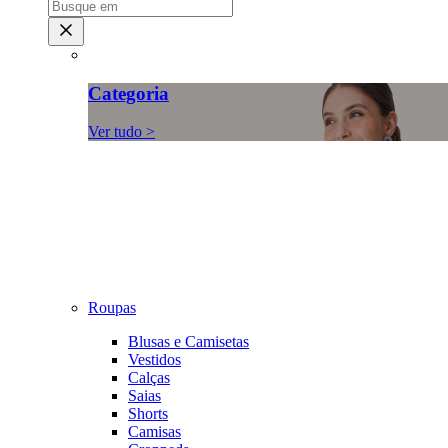
Categoria
Ver tudo >
Roupas
Blusas e Camisetas
Vestidos
Calças
Saias
Shorts
Camisas