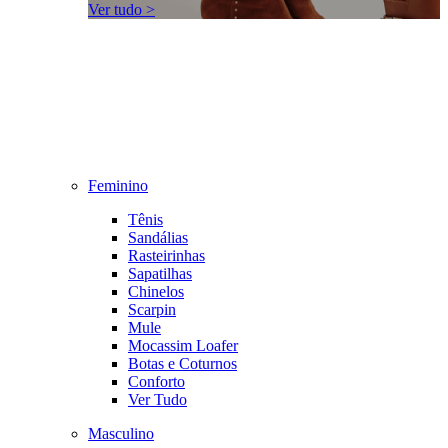
Ver tudo >
Feminino
Tênis
Sandálias
Rasteirinhas
Sapatilhas
Chinelos
Scarpin
Mule
Mocassim Loafer
Botas e Coturnos
Conforto
Ver Tudo
Masculino