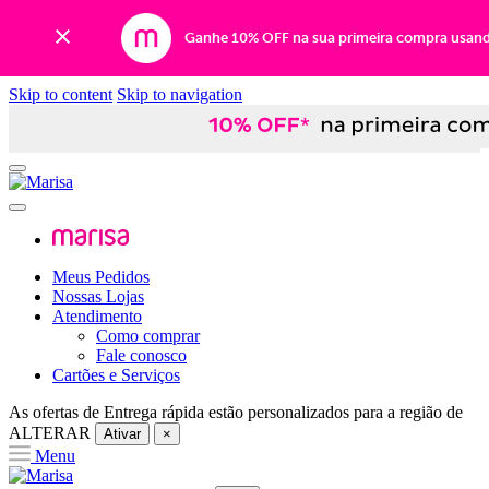
Ganhe 10% OFF na sua primeira compra usan
Skip to content
Skip to navigation
Meus Pedidos
Nossas Lojas
Atendimento
Como comprar
Fale conosco
Cartões e Serviços
As ofertas de
Entrega rápida
estão personalizados para a região de
ALTERAR
Ativar
×
Menu