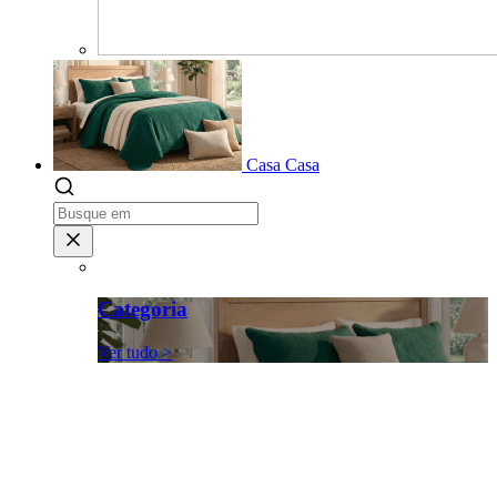
Casa
Casa
Categoria
Ver tudo >