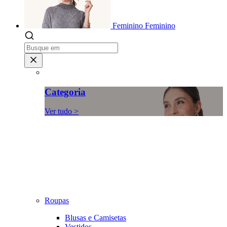
Feminino
Feminino
Categoria
Ver tudo >
Roupas
Blusas e Camisetas
Vestidos