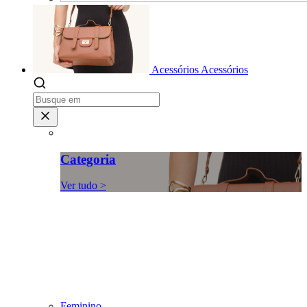
Acessórios
Acessórios
Categoria
Ver tudo >
Feminino