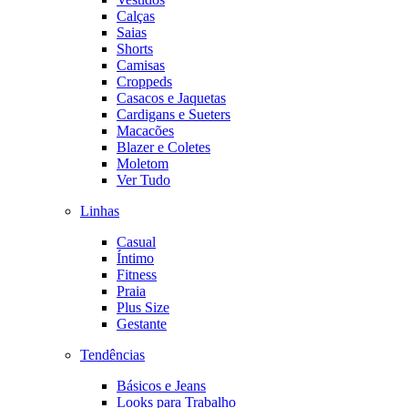
Calças
Saias
Shorts
Camisas
Croppeds
Casacos e Jaquetas
Cardigans e Sueters
Macacões
Blazer e Coletes
Moletom
Ver Tudo
Linhas
Casual
Íntimo
Fitness
Praia
Plus Size
Gestante
Tendências
Básicos e Jeans
Looks para Trabalho