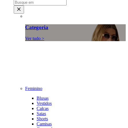
Categoria
Ver tudo >
Feminino
Blusas
Vestidos
Calças
Saias
Shorts
Camisas