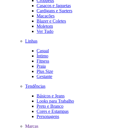
Croppeds
Casacos e Jaquetas
Cardigans e Sueters
Macacões
Blazer e Coletes
Moletom
Ver Tudo
Linhas
Casual
Íntimo
Fitness
Praia
Plus Size
Gestante
Tendências
Básicos e Jeans
Looks para Trabalho
Preto e Branco
Cores e Estampas
Personagens
Marcas