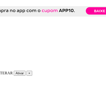
LTERAR
Ativar
×