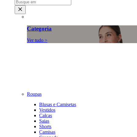
Categoria
Ver tudo >
Roupas
Blusas e Camisetas
Vestidos
Calças
Saias
Shorts
Camisas