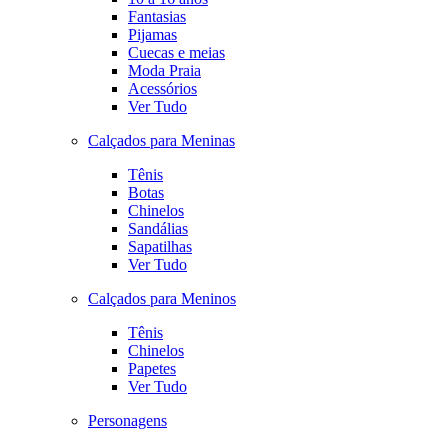
Fantasias
Pijamas
Cuecas e meias
Moda Praia
Acessórios
Ver Tudo
Calçados para Meninas
Tênis
Botas
Chinelos
Sandálias
Sapatilhas
Ver Tudo
Calçados para Meninos
Tênis
Chinelos
Papetes
Ver Tudo
Personagens