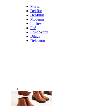
Marisa
Del Rio
DeMillus
Moderna
Lucitex
Plié
Love Secret
Dilady
Delcotton