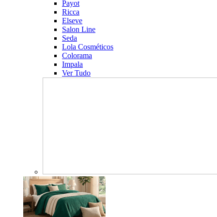
Payot
Ricca
Elseve
Salon Line
Seda
Lola Cosméticos
Colorama
Impala
Ver Tudo