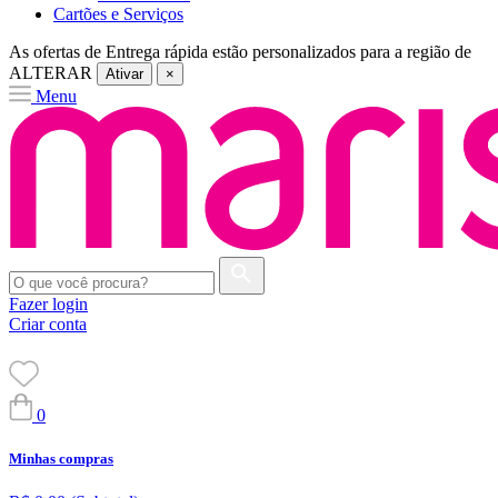
Cartões e Serviços
As ofertas de
Entrega rápida
estão personalizados para a região de
ALTERAR
Ativar
×
Menu
Fazer login
Criar conta
0
Minhas compras