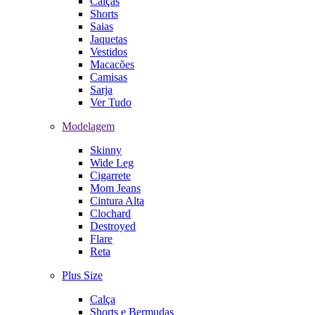
Calças
Shorts
Saias
Jaquetas
Vestidos
Macacões
Camisas
Sarja
Ver Tudo
Modelagem
Skinny
Wide Leg
Cigarrete
Mom Jeans
Cintura Alta
Clochard
Destroyed
Flare
Reta
Plus Size
Calça
Shorts e Bermudas