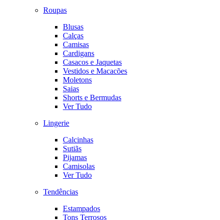
Roupas
Blusas
Calças
Camisas
Cardigans
Casacos e Jaquetas
Vestidos e Macacões
Moletons
Saias
Shorts e Bermudas
Ver Tudo
Lingerie
Calcinhas
Sutiãs
Pijamas
Camisolas
Ver Tudo
Tendências
Estampados
Tons Terrosos