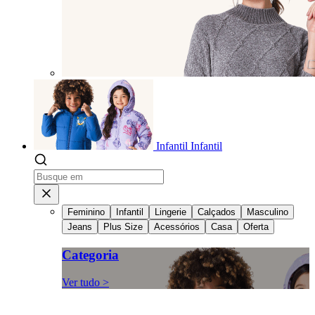
Infantil
Infantil
Feminino
Infantil
Lingerie
Calçados
Masculino
Jeans
Plus Size
Acessórios
Casa
Oferta
Categoria
Ver tudo >