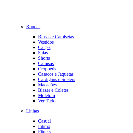
Roupas
Blusas e Camisetas
Vestidos
Calças
Saias
Shorts
Camisas
Croppeds
Casacos e Jaquetas
Cardigans e Sueters
Macacões
Blazer e Coletes
Moletom
Ver Tudo
Linhas
Casual
Íntimo
Fitness