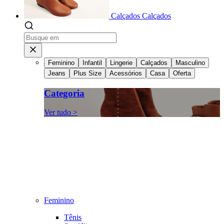
Calçados
Calçados
Feminino
Infantil
Lingerie
Calçados
Masculino
Jeans
Plus Size
Acessórios
Casa
Oferta
Categoria
Ver tudo >
Feminino
Tênis