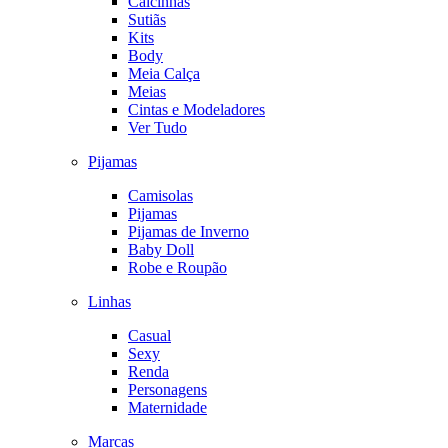
Calcinhas
Sutiãs
Kits
Body
Meia Calça
Meias
Cintas e Modeladores
Ver Tudo
Pijamas
Camisolas
Pijamas
Pijamas de Inverno
Baby Doll
Robe e Roupão
Linhas
Casual
Sexy
Renda
Personagens
Maternidade
Marcas