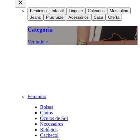
Feminino
Infantil
Lingerie
Calçados
Masculino
Jeans
Plus Size
Acessórios
Casa
Oferta
Categoria
Ver tudo >
Feminino
Bolsas
Cintos
Óculos de Sol
Necessaires
Relógios
Cachecol