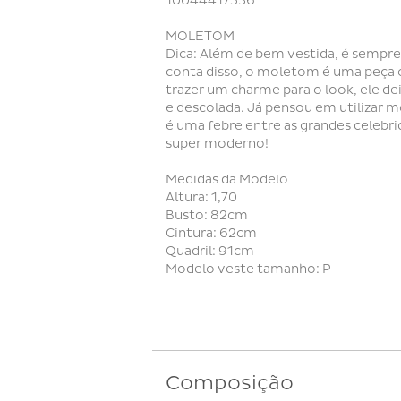
10044417536
MOLETOM
Dica: Além de bem vestida, é sempre
conta disso, o moletom é uma peça ó
trazer um charme para o look, ele de
e descolada. Já pensou em utilizar 
é uma febre entre as grandes celeb
super moderno!
Medidas da Modelo
Altura: 1,70
Busto: 82cm
Cintura: 62cm
Quadril: 91cm
Modelo veste tamanho: P
Composição