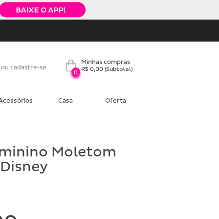
Minhas compras
 ou cadastre-se
R$ 0,00
(Subtotal)
0
Acessórios
Casa
Oferta
eminino Moletom
 Disney