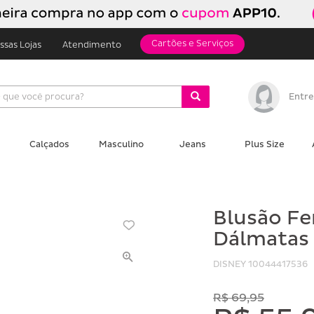
Cartões e Serviços
ssas Lojas
Atendimento
Entre
Calçados
Masculino
Jeans
Plus Size
Blusão F
Dálmatas
DISNEY
10044417536
R$ 69,95