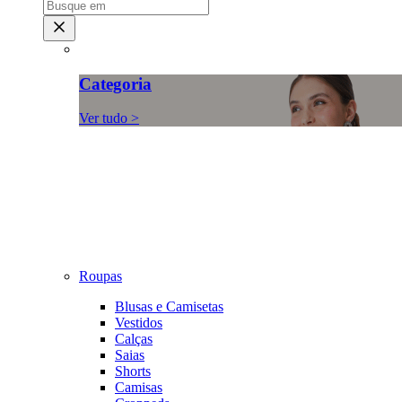
Categoria
Ver tudo >
Roupas
Blusas e Camisetas
Vestidos
Calças
Saias
Shorts
Camisas