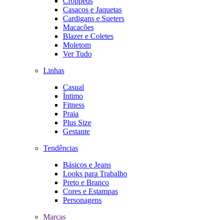
Croppeds
Casacos e Jaquetas
Cardigans e Sueters
Macacões
Blazer e Coletes
Moletom
Ver Tudo
Linhas
Casual
Íntimo
Fitness
Praia
Plus Size
Gestante
Tendências
Básicos e Jeans
Looks para Trabalho
Preto e Branco
Cores e Estampas
Personagens
Marcas