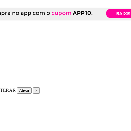
LTERAR
Ativar
×