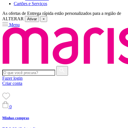
Cartões e Serviços
As ofertas de
Entrega rápida
estão personalizados para a região de
ALTERAR
Ativar
×
Menu
Fazer login
Criar conta
0
Minhas compras