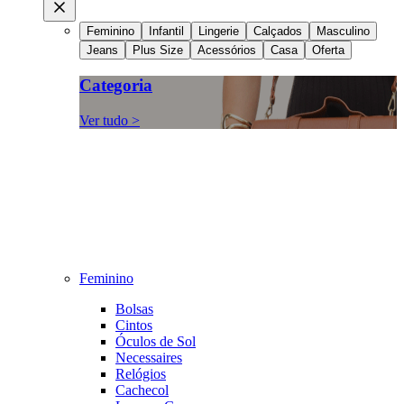
Feminino
Infantil
Lingerie
Calçados
Masculino
Jeans
Plus Size
Acessórios
Casa
Oferta
Categoria
Ver tudo >
Feminino
Bolsas
Cintos
Óculos de Sol
Necessaires
Relógios
Cachecol