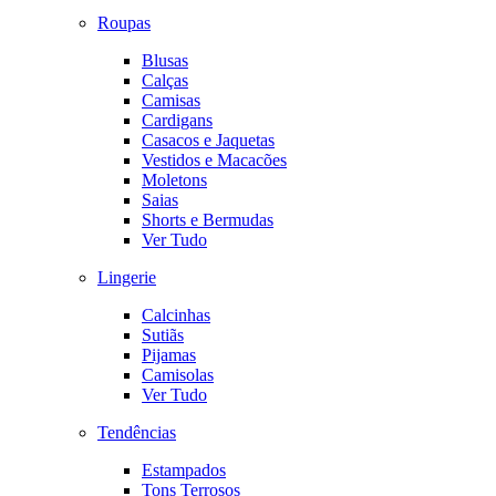
Roupas
Blusas
Calças
Camisas
Cardigans
Casacos e Jaquetas
Vestidos e Macacões
Moletons
Saias
Shorts e Bermudas
Ver Tudo
Lingerie
Calcinhas
Sutiãs
Pijamas
Camisolas
Ver Tudo
Tendências
Estampados
Tons Terrosos