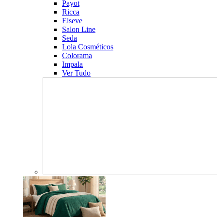
Payot
Ricca
Elseve
Salon Line
Seda
Lola Cosméticos
Colorama
Impala
Ver Tudo