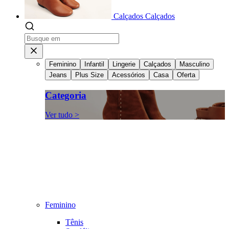
Calçados
Calçados
Feminino
Infantil
Lingerie
Calçados
Masculino
Jeans
Plus Size
Acessórios
Casa
Oferta
Categoria
Ver tudo >
Feminino
Tênis