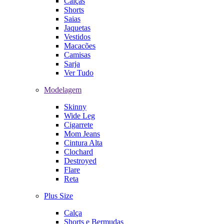
Calças
Shorts
Saias
Jaquetas
Vestidos
Macacões
Camisas
Sarja
Ver Tudo
Modelagem
Skinny
Wide Leg
Cigarrete
Mom Jeans
Cintura Alta
Clochard
Destroyed
Flare
Reta
Plus Size
Calça
Shorts e Bermudas