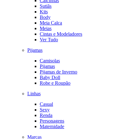
Calcinhas
Sutiãs
Kits
Body
Meia Calça
Meias
Cintas e Modeladores
Ver Tudo
Pijamas
Camisolas
Pijamas
Pijamas de Inverno
Baby Doll
Robe e Roupão
Linhas
Casual
Sexy
Renda
Personagens
Maternidade
Marcas