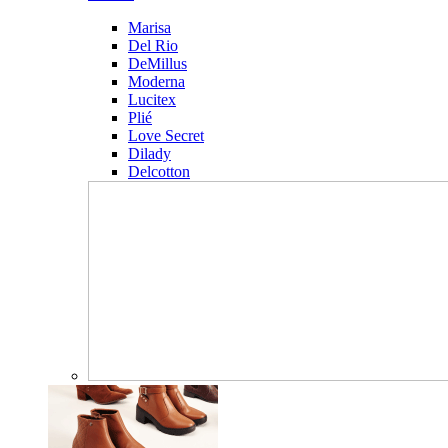
Marisa
Del Rio
DeMillus
Moderna
Lucitex
Plié
Love Secret
Dilady
Delcotton