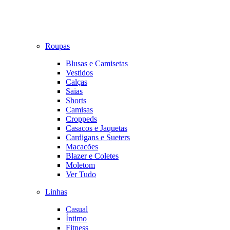
Roupas
Blusas e Camisetas
Vestidos
Calças
Saias
Shorts
Camisas
Croppeds
Casacos e Jaquetas
Cardigans e Sueters
Macacões
Blazer e Coletes
Moletom
Ver Tudo
Linhas
Casual
Íntimo
Fitness