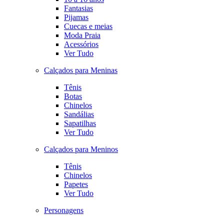
Fantasias
Pijamas
Cuecas e meias
Moda Praia
Acessórios
Ver Tudo
Calçados para Meninas
Tênis
Botas
Chinelos
Sandálias
Sapatilhas
Ver Tudo
Calçados para Meninos
Tênis
Chinelos
Papetes
Ver Tudo
Personagens