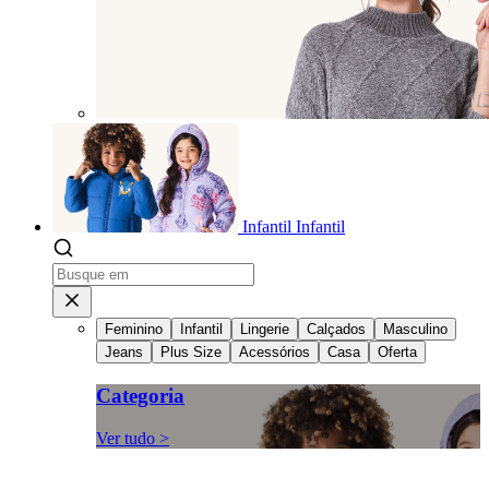
Infantil
Infantil
Feminino
Infantil
Lingerie
Calçados
Masculino
Jeans
Plus Size
Acessórios
Casa
Oferta
Categoria
Ver tudo >