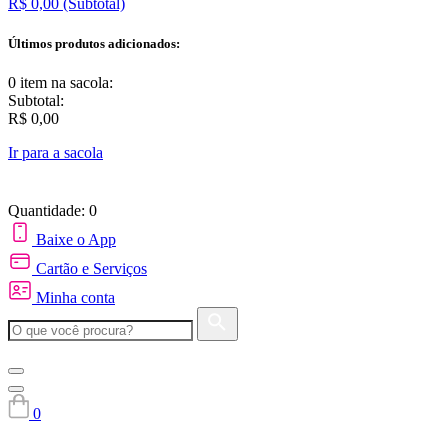
R$ 0,00
(Subtotal)
Últimos produtos adicionados:
0 item
na sacola:
Subtotal:
R$ 0,00
Ir para a sacola
Quantidade: 0
Baixe o App
Cartão e Serviços
Minha conta
0