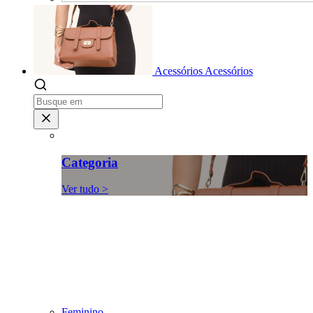
Acessórios
Acessórios
Categoria
Ver tudo >
Feminino