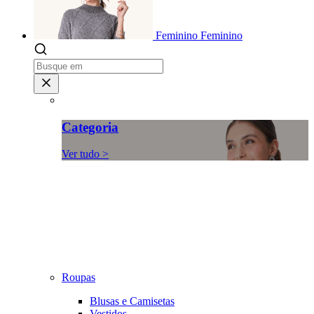
Feminino
Feminino
Categoria
Ver tudo >
Roupas
Blusas e Camisetas
Vestidos