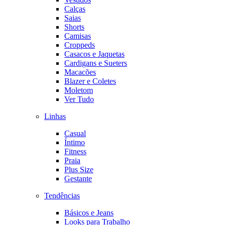
Calças
Saias
Shorts
Camisas
Croppeds
Casacos e Jaquetas
Cardigans e Sueters
Macacões
Blazer e Coletes
Moletom
Ver Tudo
Linhas
Casual
Íntimo
Fitness
Praia
Plus Size
Gestante
Tendências
Básicos e Jeans
Looks para Trabalho