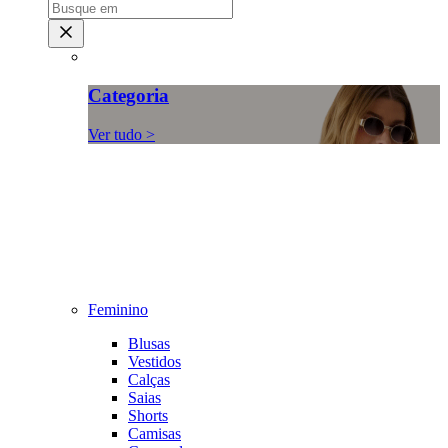
Categoria
Ver tudo >
Feminino
Blusas
Vestidos
Calças
Saias
Shorts
Camisas