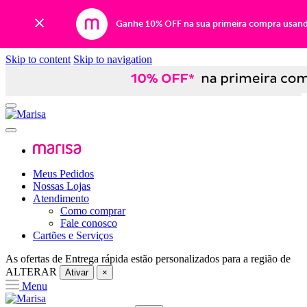
Ganhe 10% OFF na sua primeira compra usan
Skip to content
Skip to navigation
Meus Pedidos
Nossas Lojas
Atendimento
Como comprar
Fale conosco
Cartões e Serviços
As ofertas de
Entrega rápida
estão personalizados para a região de
ALTERAR
Ativar
×
Menu