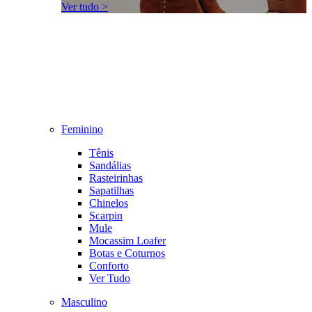
Ver tudo >
Feminino
Tênis
Sandálias
Rasteirinhas
Sapatilhas
Chinelos
Scarpin
Mule
Mocassim Loafer
Botas e Coturnos
Conforto
Ver Tudo
Masculino