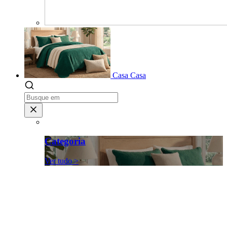
Casa
Casa
Categoria
Ver tudo >