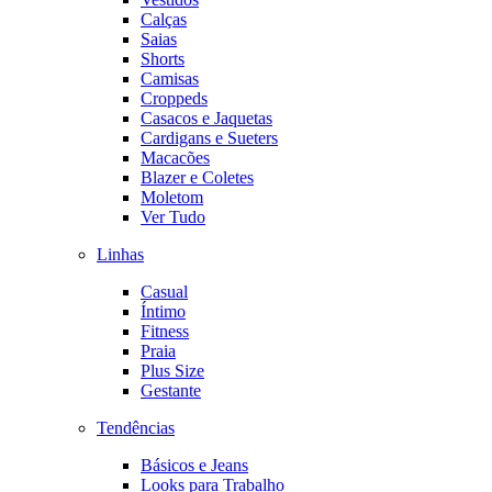
Calças
Saias
Shorts
Camisas
Croppeds
Casacos e Jaquetas
Cardigans e Sueters
Macacões
Blazer e Coletes
Moletom
Ver Tudo
Linhas
Casual
Íntimo
Fitness
Praia
Plus Size
Gestante
Tendências
Básicos e Jeans
Looks para Trabalho