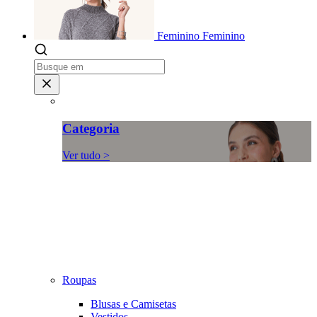
Feminino
Feminino
Categoria
Ver tudo >
Roupas
Blusas e Camisetas
Vestidos