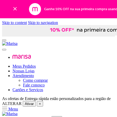
Ganhe 10% OFF na sua primeira compra usan
Skip to content
Skip to navigation
Meus Pedidos
Nossas Lojas
Atendimento
Como comprar
Fale conosco
Cartões e Serviços
As ofertas de
Entrega rápida
estão personalizados para a região de
ALTERAR
Ativar
×
Menu