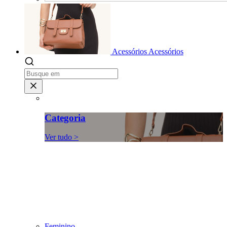
Acessórios
Acessórios
Categoria
Ver tudo >
Feminino