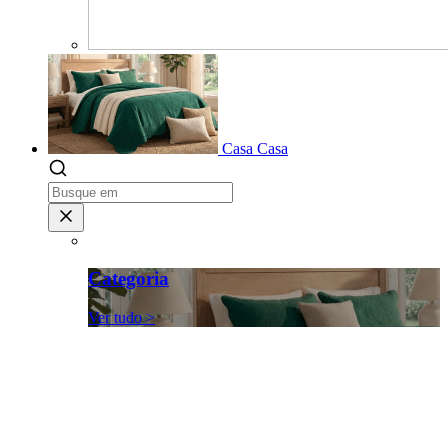
Casa
Casa
Categoria
Ver tudo >