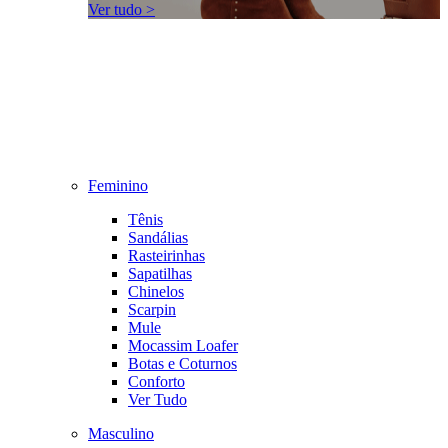
Ver tudo >
Feminino
Tênis
Sandálias
Rasteirinhas
Sapatilhas
Chinelos
Scarpin
Mule
Mocassim Loafer
Botas e Coturnos
Conforto
Ver Tudo
Masculino