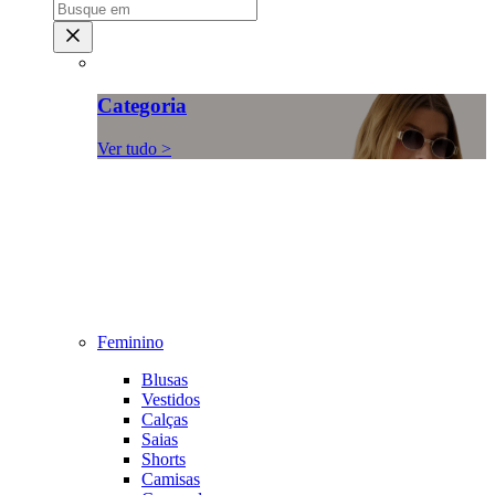
Categoria
Ver tudo >
Feminino
Blusas
Vestidos
Calças
Saias
Shorts
Camisas