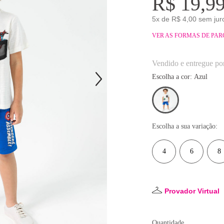
R$ 19,9
5x de R$ 4,00 sem jur
VER AS FORMAS DE PA
Vendido e entregue po
Escolha a cor:
azul
Escolha a sua variação:
4
6
8
Provador Virtual
Quantidade