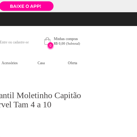
Minhas compras
Entre ou cadastre-se
R$ 0,00
(Subtotal)
0
Acessórios
Casa
Oferta
antil Moletinho Capitão
vel Tam 4 a 10