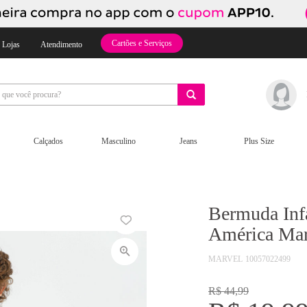
Cartões e Serviços
 Lojas
Atendimento
Calçados
Masculino
Jeans
Plus Size
Bermuda Inf
América Mar
MARVEL
10057022499
R$ 44,99