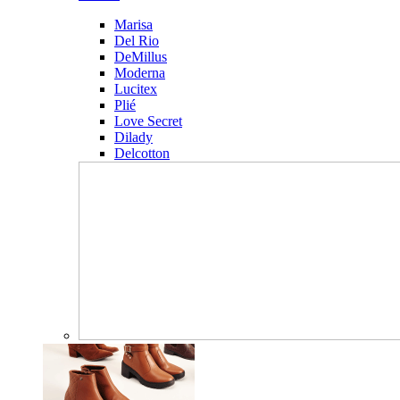
Marisa
Del Rio
DeMillus
Moderna
Lucitex
Plié
Love Secret
Dilady
Delcotton