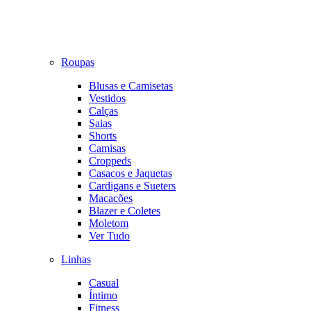
Roupas
Blusas e Camisetas
Vestidos
Calças
Saias
Shorts
Camisas
Croppeds
Casacos e Jaquetas
Cardigans e Sueters
Macacões
Blazer e Coletes
Moletom
Ver Tudo
Linhas
Casual
Íntimo
Fitness