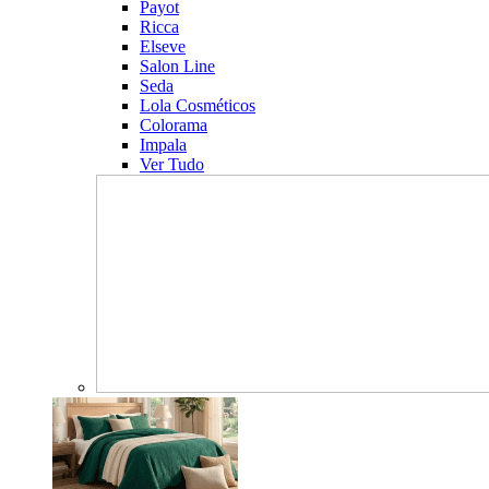
Payot
Ricca
Elseve
Salon Line
Seda
Lola Cosméticos
Colorama
Impala
Ver Tudo