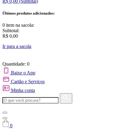
R$ 0,00
(Subtotal)
Últimos produtos adicionados:
0 item
na sacola:
Subtotal:
R$ 0,00
Ir para a sacola
Quantidade: 0
Baixe o App
Cartão e Serviços
Minha conta
0