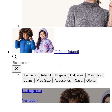
Infantil
Infantil
Feminino
Infantil
Lingerie
Calçados
Masculino
Jeans
Plus Size
Acessórios
Casa
Oferta
Categoria
Ver tudo >