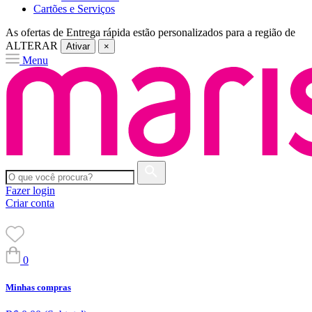
Cartões e Serviços
As ofertas de
Entrega rápida
estão personalizados para a região de
ALTERAR
Ativar
×
Menu
Fazer login
Criar conta
0
Minhas compras