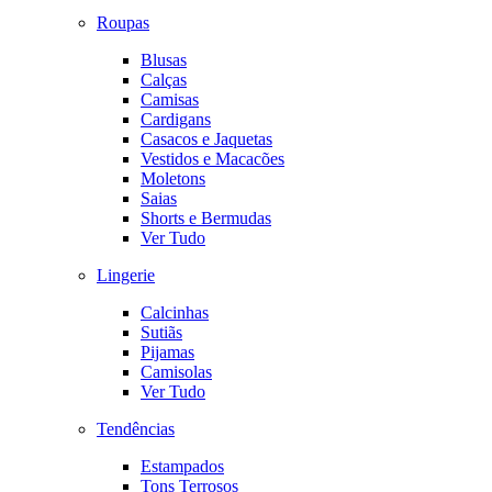
Roupas
Blusas
Calças
Camisas
Cardigans
Casacos e Jaquetas
Vestidos e Macacões
Moletons
Saias
Shorts e Bermudas
Ver Tudo
Lingerie
Calcinhas
Sutiãs
Pijamas
Camisolas
Ver Tudo
Tendências
Estampados
Tons Terrosos