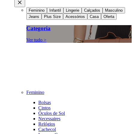
Feminino
Infantil
Lingerie
Calçados
Masculino
Jeans
Plus Size
Acessórios
Casa
Oferta
Categoria
Ver tudo >
Feminino
Bolsas
Cintos
Óculos de Sol
Necessaires
Relógios
Cachecol