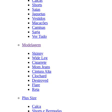
Calças
Shorts
Saias
Jaquetas
Vestidos
Macacões
Camisas
Sarja
Ver Tudo
Modelagem
Skinny
Wide Leg
Cigarrete
Mom Jeans
Cintura Alta
Clochard
Destroyed
Flare
Reta
Plus Size
Calça
Shorts e Bermudas