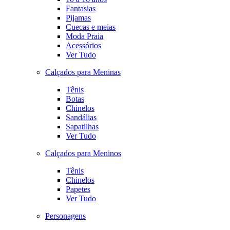
Fantasias
Pijamas
Cuecas e meias
Moda Praia
Acessórios
Ver Tudo
Calçados para Meninas
Tênis
Botas
Chinelos
Sandálias
Sapatilhas
Ver Tudo
Calçados para Meninos
Tênis
Chinelos
Papetes
Ver Tudo
Personagens