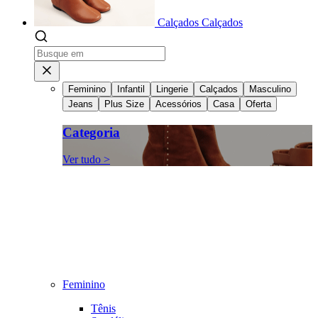
Calçados
Calçados
Feminino
Infantil
Lingerie
Calçados
Masculino
Jeans
Plus Size
Acessórios
Casa
Oferta
Categoria
Ver tudo >
Feminino
Tênis