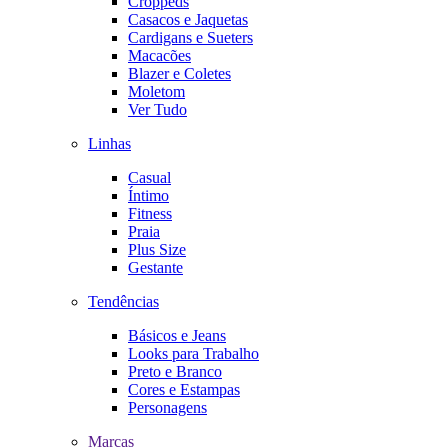
Croppeds
Casacos e Jaquetas
Cardigans e Sueters
Macacões
Blazer e Coletes
Moletom
Ver Tudo
Linhas
Casual
Íntimo
Fitness
Praia
Plus Size
Gestante
Tendências
Básicos e Jeans
Looks para Trabalho
Preto e Branco
Cores e Estampas
Personagens
Marcas