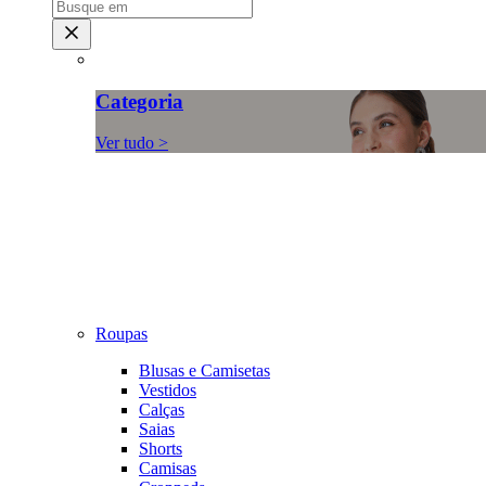
Categoria
Ver tudo >
Roupas
Blusas e Camisetas
Vestidos
Calças
Saias
Shorts
Camisas