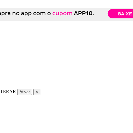
LTERAR
Ativar
×