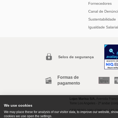
Fornecedores
Canal de Denúnc
Sustentabilidade
Igualdade Salaria
Selos de segurança
Formas de
pagamento
Lojas Marisa S/A.
Avenida Franci
Torre Los Angeles - 2º andar (con
We use cookies
CEP 05001-100 | CNPJ 61.189.2
We may place these for analysis of our visitor data, to improve our website, sh
cookies we use open the settings.