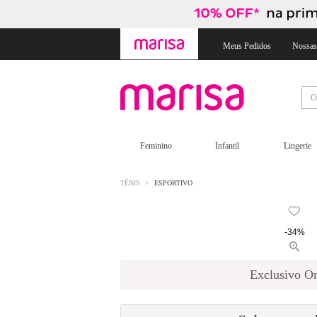
Skip
Skip
to
to
content
navigation
Meus Pedidos
Nossas
Feminino
Infantil
Lingerie
TÊNIS
ESPORTIVO
-34%
Exclusivo On