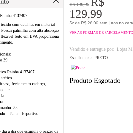
R$
duto
R$ 199,95
129,99
 Rainha 4137407
5x de R$ 26,00 sem juros no cart
 tecido com detalhes em material
. Possui palmilha com alta absorção
VER AS FORMAS DE PARCELAMENT
 flexível feito em EVA proporciona
cimento.
Vendido e entregue por:
Lojas Ma
ionais:
Escolha a cor:
PRETO
o 39
tivo Rainha 4137407
intético
Produto Esgotado
 fitness, fechamento cadarço,
apante
cia
ha
amanho: 38
do - Tênis - Esportivo
dia a dia que estimula o prazer da