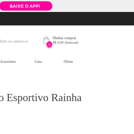
Minhas compras
Entre ou cadastre-se
R$ 0,00
(Subtotal)
0
Acessórios
Casa
Oferta
o Esportivo Rainha