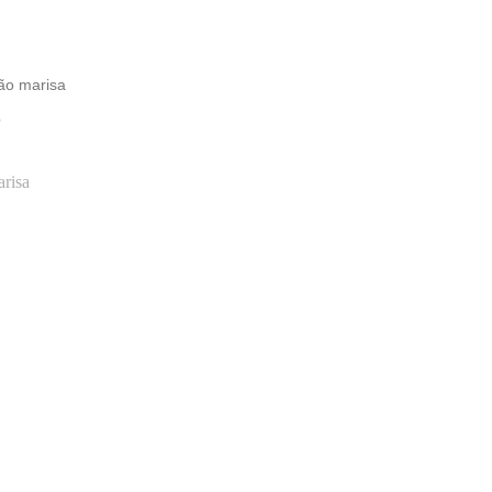
ão marisa
O
risa