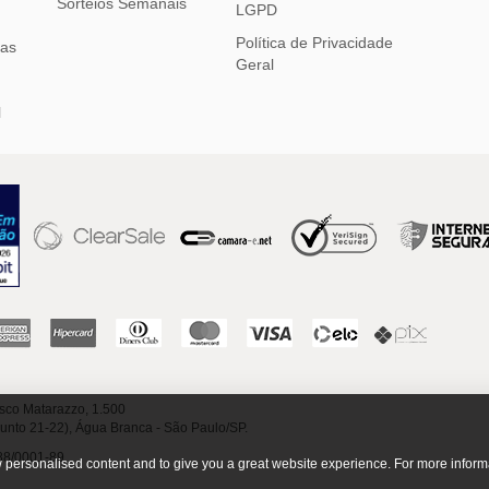
Sorteios Semanais
LGPD
Política de Privacidade
ias
Geral
l
sco Matarazzo, 1.500
junto 21-22), Água Branca - São Paulo/SP.
88/0001-89
ow personalised content and to give you a great website experience. For more inform