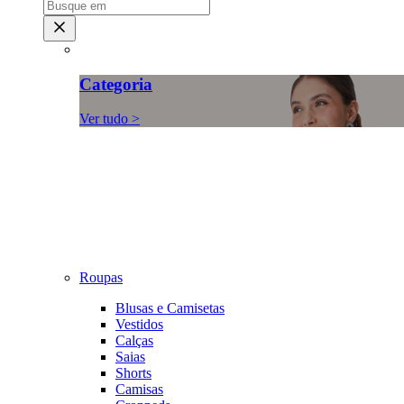
Categoria
Ver tudo >
Roupas
Blusas e Camisetas
Vestidos
Calças
Saias
Shorts
Camisas