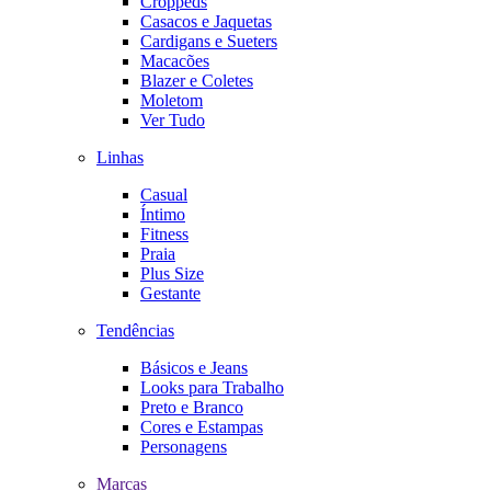
Croppeds
Casacos e Jaquetas
Cardigans e Sueters
Macacões
Blazer e Coletes
Moletom
Ver Tudo
Linhas
Casual
Íntimo
Fitness
Praia
Plus Size
Gestante
Tendências
Básicos e Jeans
Looks para Trabalho
Preto e Branco
Cores e Estampas
Personagens
Marcas