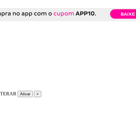
LTERAR
Ativar
×