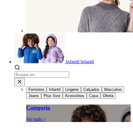
Infantil
Infantil
Feminino
Infantil
Lingerie
Calçados
Masculino
Jeans
Plus Size
Acessórios
Casa
Oferta
Categoria
Ver tudo >