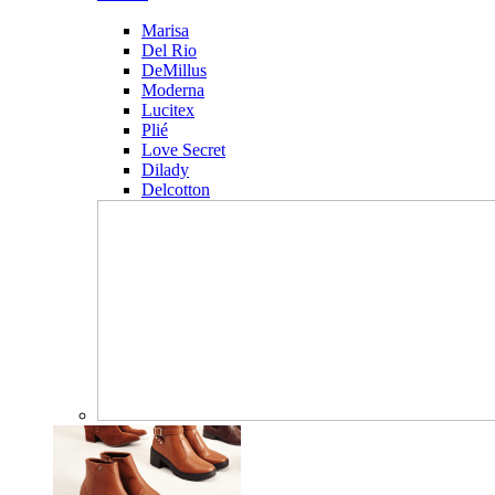
Marisa
Del Rio
DeMillus
Moderna
Lucitex
Plié
Love Secret
Dilady
Delcotton