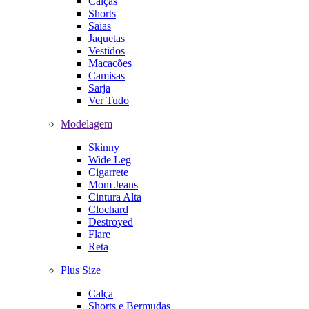
Calças
Shorts
Saias
Jaquetas
Vestidos
Macacões
Camisas
Sarja
Ver Tudo
Modelagem
Skinny
Wide Leg
Cigarrete
Mom Jeans
Cintura Alta
Clochard
Destroyed
Flare
Reta
Plus Size
Calça
Shorts e Bermudas