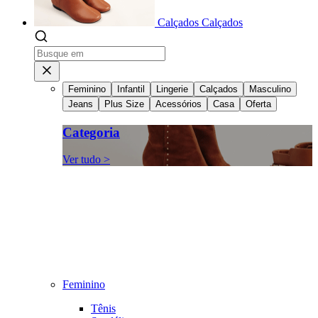
Calçados
Calçados
Feminino
Infantil
Lingerie
Calçados
Masculino
Jeans
Plus Size
Acessórios
Casa
Oferta
Categoria
Ver tudo >
Feminino
Tênis