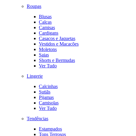
Roupas
Blusas
Calças
Camisas
Cardigans
Casacos e Jaquetas
Vestidos e Macacões
Moletons
Saias
Shorts e Bermudas
Ver Tudo
Lingerie
Calcinhas
Sutiãs
Pijamas
Camisolas
Ver Tudo
Tendências
Estampados
Tons Terrosos