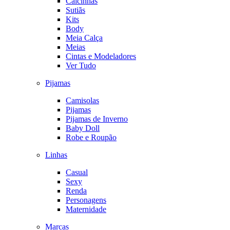
Calcinhas
Sutiãs
Kits
Body
Meia Calça
Meias
Cintas e Modeladores
Ver Tudo
Pijamas
Camisolas
Pijamas
Pijamas de Inverno
Baby Doll
Robe e Roupão
Linhas
Casual
Sexy
Renda
Personagens
Maternidade
Marcas