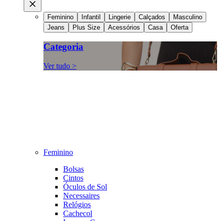
Feminino
Infantil
Lingerie
Calçados
Masculino
Jeans
Plus Size
Acessórios
Casa
Oferta
Categoria
Ver tudo >
Feminino
Bolsas
Cintos
Óculos de Sol
Necessaires
Relógios
Cachecol