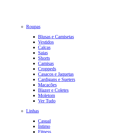
Roupas
Blusas e Camisetas
Vestidos
Calças
Saias
Shorts
Camisas
Croppeds
Casacos e Jaquetas
Cardigans e Sueters
Macacões
Blazer e Coletes
Moletom
Ver Tudo
Linhas
Casual
Íntimo
Fitness