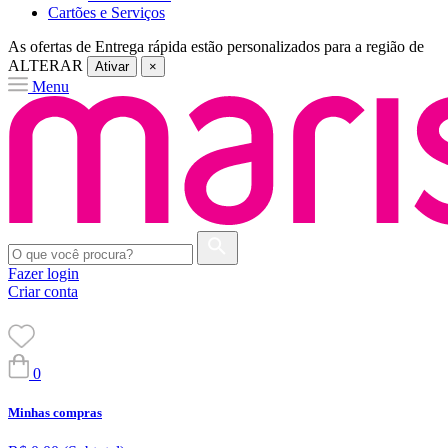
Cartões e Serviços
As ofertas de
Entrega rápida
estão personalizados para a região de
ALTERAR
Ativar
×
Menu
Fazer login
Criar conta
0
Minhas compras