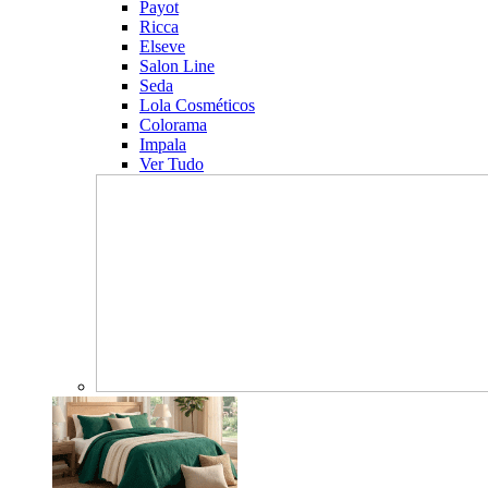
Payot
Ricca
Elseve
Salon Line
Seda
Lola Cosméticos
Colorama
Impala
Ver Tudo