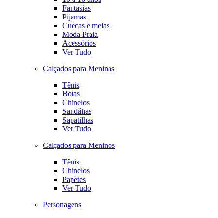
Fantasias
Pijamas
Cuecas e meias
Moda Praia
Acessórios
Ver Tudo
Calçados para Meninas
Tênis
Botas
Chinelos
Sandálias
Sapatilhas
Ver Tudo
Calçados para Meninos
Tênis
Chinelos
Papetes
Ver Tudo
Personagens