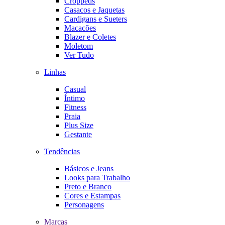
Croppeds
Casacos e Jaquetas
Cardigans e Sueters
Macacões
Blazer e Coletes
Moletom
Ver Tudo
Linhas
Casual
Íntimo
Fitness
Praia
Plus Size
Gestante
Tendências
Básicos e Jeans
Looks para Trabalho
Preto e Branco
Cores e Estampas
Personagens
Marcas