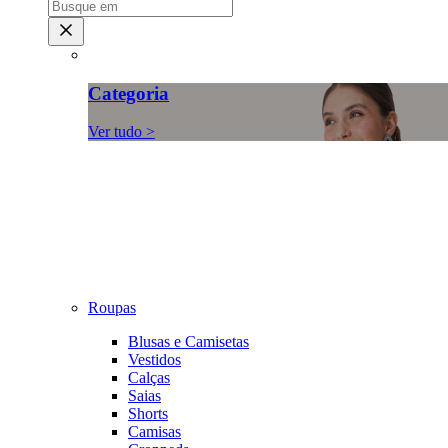
Categoria
Ver tudo >
Roupas
Blusas e Camisetas
Vestidos
Calças
Saias
Shorts
Camisas