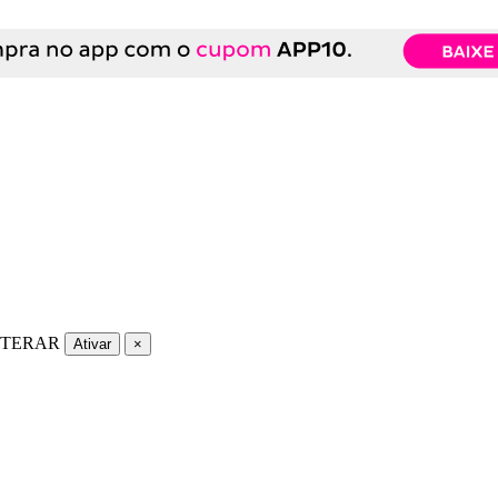
LTERAR
Ativar
×