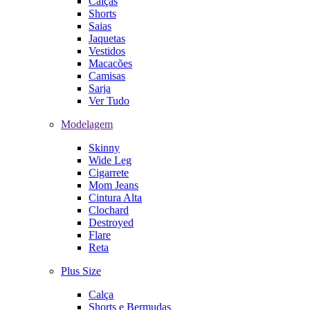
Calças
Shorts
Saias
Jaquetas
Vestidos
Macacões
Camisas
Sarja
Ver Tudo
Modelagem
Skinny
Wide Leg
Cigarrete
Mom Jeans
Cintura Alta
Clochard
Destroyed
Flare
Reta
Plus Size
Calça
Shorts e Bermudas