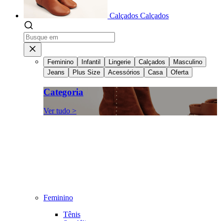
Calçados
Calçados
Feminino
Infantil
Lingerie
Calçados
Masculino
Jeans
Plus Size
Acessórios
Casa
Oferta
Categoria
Ver tudo >
Feminino
Tênis