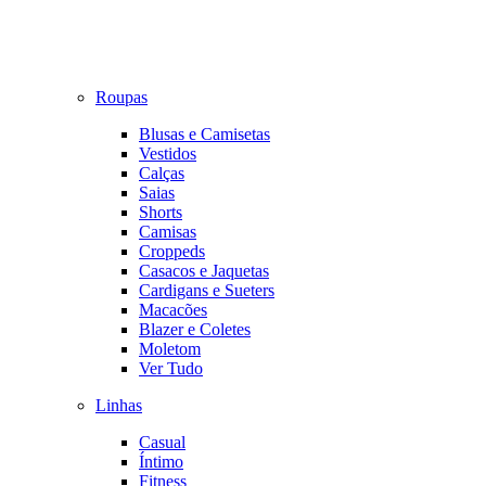
Roupas
Blusas e Camisetas
Vestidos
Calças
Saias
Shorts
Camisas
Croppeds
Casacos e Jaquetas
Cardigans e Sueters
Macacões
Blazer e Coletes
Moletom
Ver Tudo
Linhas
Casual
Íntimo
Fitness