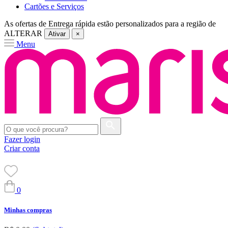
Cartões e Serviços
As ofertas de
Entrega rápida
estão personalizados para a região de
ALTERAR
Ativar
×
Menu
Fazer login
Criar conta
0
Minhas compras