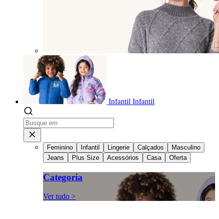
Infantil
Infantil
Feminino
Infantil
Lingerie
Calçados
Masculino
Jeans
Plus Size
Acessórios
Casa
Oferta
Categoria
Ver tudo >