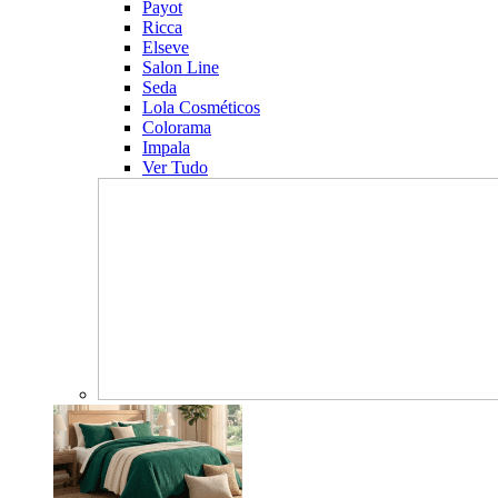
Payot
Ricca
Elseve
Salon Line
Seda
Lola Cosméticos
Colorama
Impala
Ver Tudo