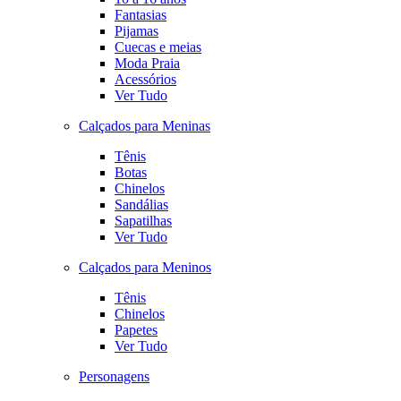
Fantasias
Pijamas
Cuecas e meias
Moda Praia
Acessórios
Ver Tudo
Calçados para Meninas
Tênis
Botas
Chinelos
Sandálias
Sapatilhas
Ver Tudo
Calçados para Meninos
Tênis
Chinelos
Papetes
Ver Tudo
Personagens