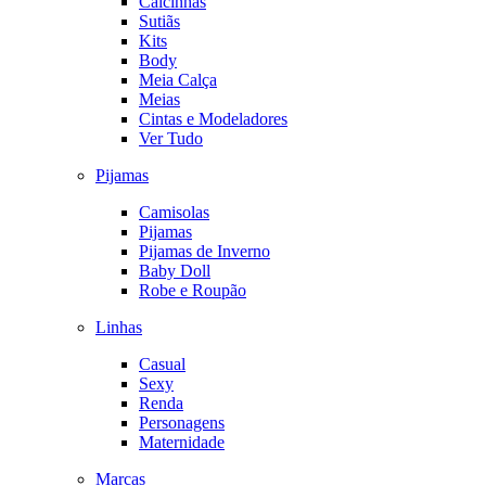
Calcinhas
Sutiãs
Kits
Body
Meia Calça
Meias
Cintas e Modeladores
Ver Tudo
Pijamas
Camisolas
Pijamas
Pijamas de Inverno
Baby Doll
Robe e Roupão
Linhas
Casual
Sexy
Renda
Personagens
Maternidade
Marcas