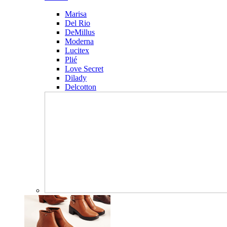
Marisa
Del Rio
DeMillus
Moderna
Lucitex
Plié
Love Secret
Dilady
Delcotton