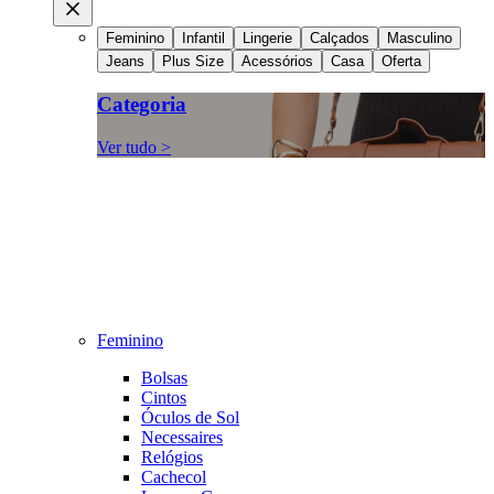
Feminino
Infantil
Lingerie
Calçados
Masculino
Jeans
Plus Size
Acessórios
Casa
Oferta
Categoria
Ver tudo >
Feminino
Bolsas
Cintos
Óculos de Sol
Necessaires
Relógios
Cachecol