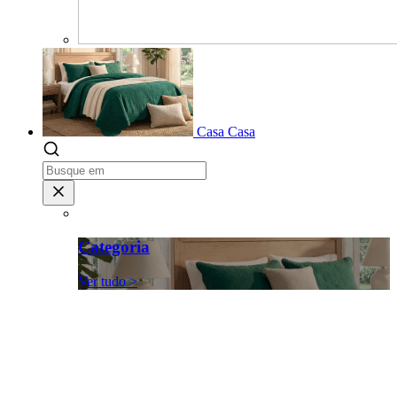
Casa
Casa
Categoria
Ver tudo >