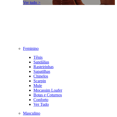
Ver tudo >
Feminino
Tênis
Sandálias
Rasteirinhas
Sapatilhas
Chinelos
Scarpin
Mule
Mocassim Loafer
Botas e Coturnos
Conforto
Ver Tudo
Masculino