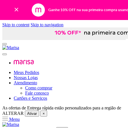
Ganhe 10% OFF na sua primeira compra usan
Skip to content
Skip to navigation
Meus Pedidos
Nossas Lojas
Atendimento
Como comprar
Fale conosco
Cartões e Serviços
As ofertas de
Entrega rápida
estão personalizados para a região de
ALTERAR
Ativar
×
Menu