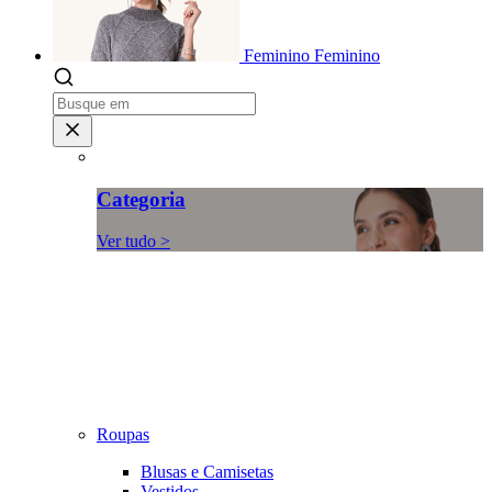
Feminino
Feminino
Categoria
Ver tudo >
Roupas
Blusas e Camisetas
Vestidos