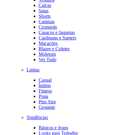
Calças
Saias
Shorts
Camisas
Croppeds
Casacos e Jaquetas
Cardigans e Sueters
Macacões
Blazer e Coletes
Moletom
Ver Tudo
Linhas
Casual
Íntimo
Fitness
Praia
Plus Size
Gestante
Tendências
Básicos e Jeans
Looks para Trabalho