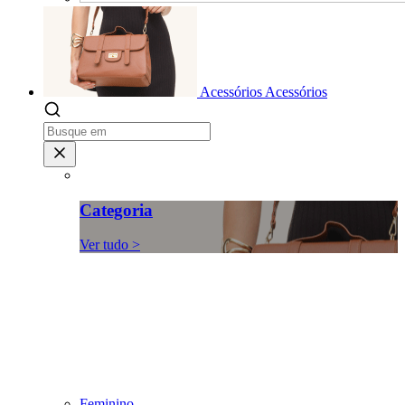
Acessórios
Acessórios
Categoria
Ver tudo >
Feminino