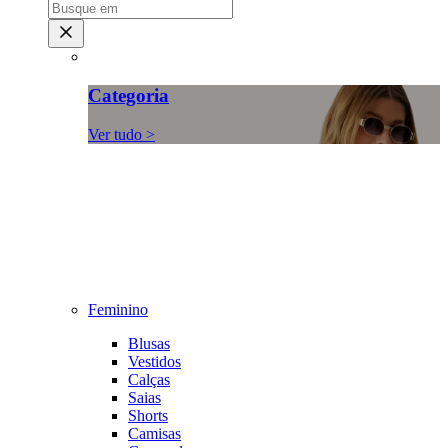
Categoria
Ver tudo >
Feminino
Blusas
Vestidos
Calças
Saias
Shorts
Camisas