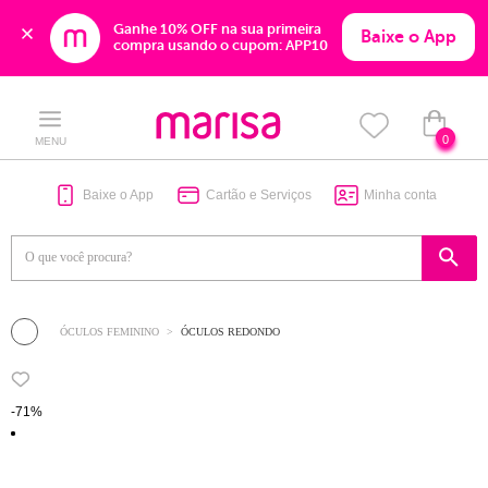
Ganhe 10% OFF na sua primeira 
Baixe o App
compra usando o cupom: APP10
Skip
Skip
to
to
content
navigation
0
MENU
Baixe o App
Cartão e Serviços
Minha conta
ÓCULOS FEMININO
ÓCULOS REDONDO
-71%