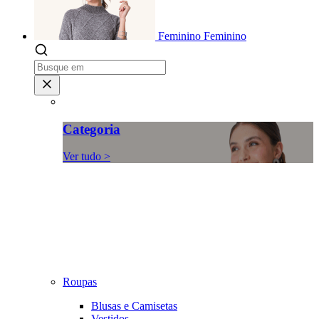
Feminino
Feminino
Categoria
Ver tudo >
Roupas
Blusas e Camisetas
Vestidos