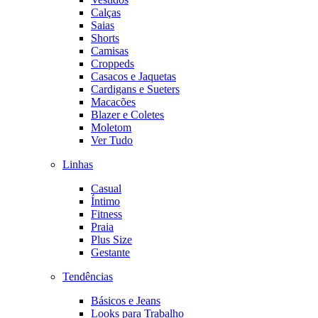
Calças
Saias
Shorts
Camisas
Croppeds
Casacos e Jaquetas
Cardigans e Sueters
Macacões
Blazer e Coletes
Moletom
Ver Tudo
Linhas
Casual
Íntimo
Fitness
Praia
Plus Size
Gestante
Tendências
Básicos e Jeans
Looks para Trabalho