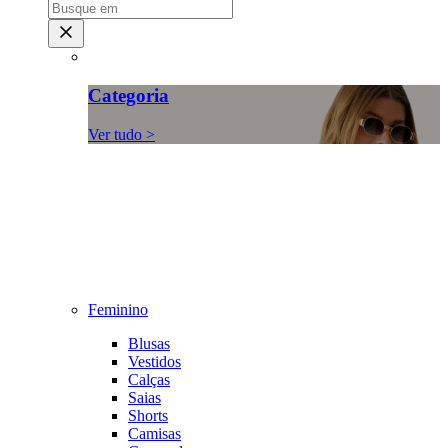
Categoria
Ver tudo >
Feminino
Blusas
Vestidos
Calças
Saias
Shorts
Camisas