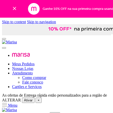
Ganhe 10% OFF na sua primeira compra usan
Skip to content
Skip to navigation
Meus Pedidos
Nossas Lojas
Atendimento
Como comprar
Fale conosco
Cartões e Serviços
As ofertas de
Entrega rápida
estão personalizados para a região de
ALTERAR
Ativar
×
Menu