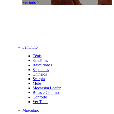
Ver tudo >
Feminino
Tênis
Sandálias
Rasteirinhas
Sapatilhas
Chinelos
Scarpin
Mule
Mocassim Loafer
Botas e Coturnos
Conforto
Ver Tudo
Masculino