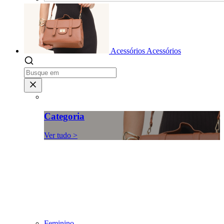
Acessórios
Acessórios
Categoria
Ver tudo >
Feminino