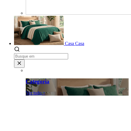
Casa
Casa
Categoria
Ver tudo >