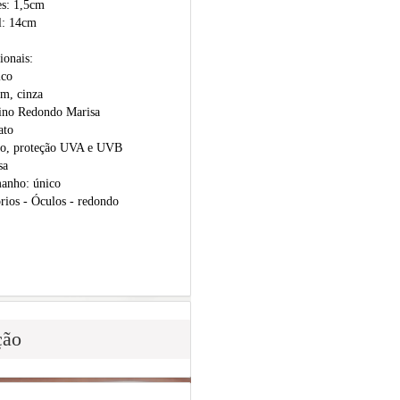
es: 1,5cm
l: 14cm
ionais:
ico
om, cinza
ino Redondo Marisa
ato
ndo, proteção UVA e UVB
sa
manho: único
rios - Óculos - redondo
ção