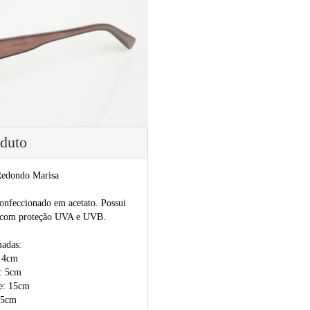
oduto
Redondo Marisa
onfeccionado em acetato. Possui
tes com proteção UVA e UVB.
madas:
: 4cm
e: 5cm
e: 15cm
1,5cm