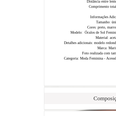
Distância entre lent
Comprimento tota
Informações Adic
Tamanho: ún
Cores: preto, marr
Modelo: Óculos de Sol Femin
Material: acet
Detalhes adicionais: modelo redo
Marca: Mari
Foto realizada com ta
Categoria: Moda Feminina - Acessó
Composi