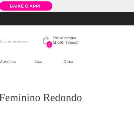
Minhas compras
Entre ou cadastre-se
R$ 0,00
(Subtotal)
0
Acessórios
Casa
Oferta
 Feminino Redondo