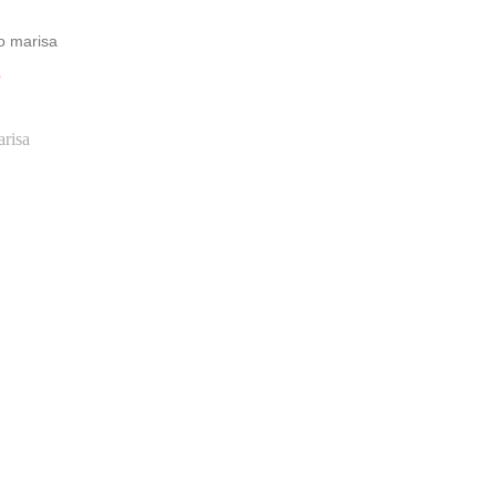
o marisa
O
risa