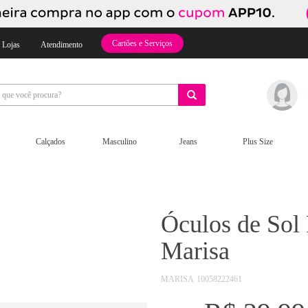
Cartões e Serviços
 Lojas
Atendimento
Calçados
Masculino
Jeans
Plus Size
Óculos de Sol
Marisa
MARISA
10058222461