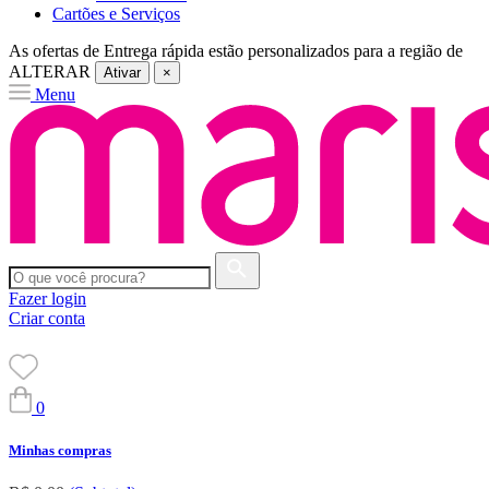
Cartões e Serviços
As ofertas de
Entrega rápida
estão personalizados para a região de
ALTERAR
Ativar
×
Menu
Fazer login
Criar conta
0
Minhas compras