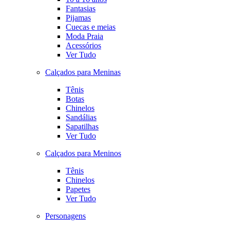
Fantasias
Pijamas
Cuecas e meias
Moda Praia
Acessórios
Ver Tudo
Calçados para Meninas
Tênis
Botas
Chinelos
Sandálias
Sapatilhas
Ver Tudo
Calçados para Meninos
Tênis
Chinelos
Papetes
Ver Tudo
Personagens