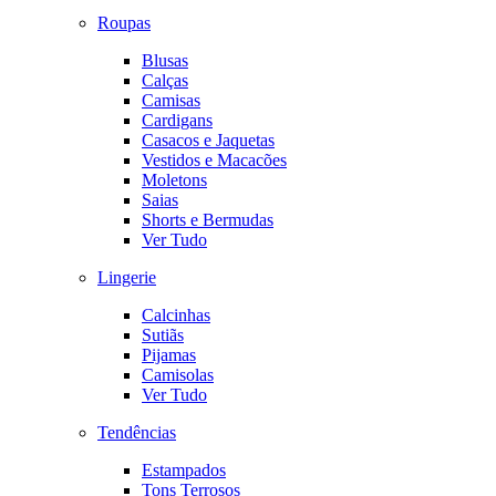
Roupas
Blusas
Calças
Camisas
Cardigans
Casacos e Jaquetas
Vestidos e Macacões
Moletons
Saias
Shorts e Bermudas
Ver Tudo
Lingerie
Calcinhas
Sutiãs
Pijamas
Camisolas
Ver Tudo
Tendências
Estampados
Tons Terrosos