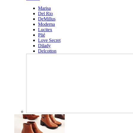
Marisa
Del Rio
DeMillus
Moderna
Lucitex
Plié
Love Secret
Dilady
Delcotton