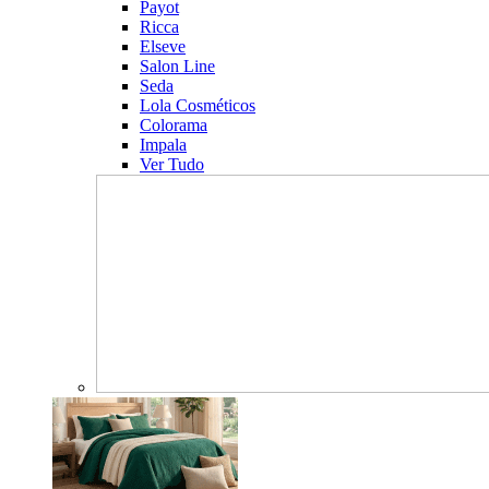
Payot
Ricca
Elseve
Salon Line
Seda
Lola Cosméticos
Colorama
Impala
Ver Tudo