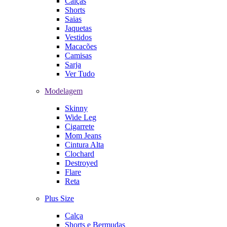
Calças
Shorts
Saias
Jaquetas
Vestidos
Macacões
Camisas
Sarja
Ver Tudo
Modelagem
Skinny
Wide Leg
Cigarrete
Mom Jeans
Cintura Alta
Clochard
Destroyed
Flare
Reta
Plus Size
Calça
Shorts e Bermudas