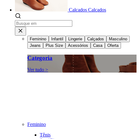
Calçados
Calçados
Feminino
Infantil
Lingerie
Calçados
Masculino
Jeans
Plus Size
Acessórios
Casa
Oferta
Categoria
Ver tudo >
Feminino
Tênis