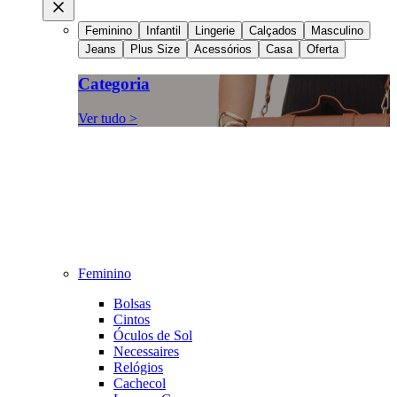
Feminino
Infantil
Lingerie
Calçados
Masculino
Jeans
Plus Size
Acessórios
Casa
Oferta
Categoria
Ver tudo >
Feminino
Bolsas
Cintos
Óculos de Sol
Necessaires
Relógios
Cachecol