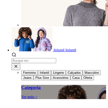
Infantil
Infantil
Feminino
Infantil
Lingerie
Calçados
Masculino
Jeans
Plus Size
Acessórios
Casa
Oferta
Categoria
Ver tudo >