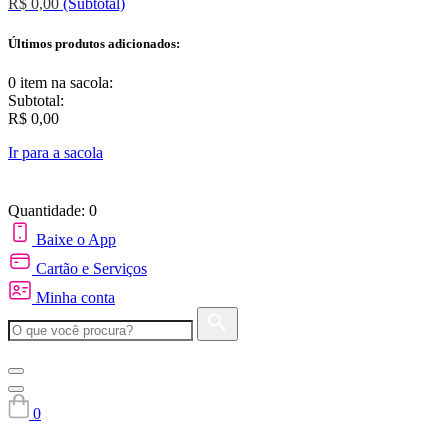
R$ 0,00
(Subtotal)
Últimos produtos adicionados:
0 item
na sacola:
Subtotal:
R$ 0,00
Ir para a sacola
Quantidade: 0
Baixe o App
Cartão e Serviços
Minha conta
0