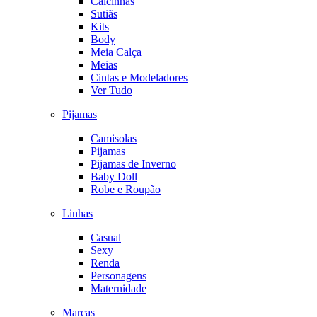
Calcinhas
Sutiãs
Kits
Body
Meia Calça
Meias
Cintas e Modeladores
Ver Tudo
Pijamas
Camisolas
Pijamas
Pijamas de Inverno
Baby Doll
Robe e Roupão
Linhas
Casual
Sexy
Renda
Personagens
Maternidade
Marcas