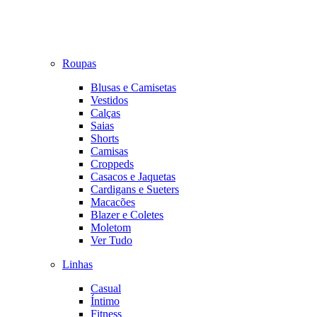
Roupas
Blusas e Camisetas
Vestidos
Calças
Saias
Shorts
Camisas
Croppeds
Casacos e Jaquetas
Cardigans e Sueters
Macacões
Blazer e Coletes
Moletom
Ver Tudo
Linhas
Casual
Íntimo
Fitness