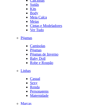
Calcinhas
Sutiãs
Kits
Body
Meia Calça
Meias
Cintas e Modeladores
Ver Tudo
Pijamas
Camisolas
Pijamas
Pijamas de Inverno
Baby Doll
Robe e Roupão
Linhas
Casual
Sexy
Renda
Personagens
Maternidade
Marcas