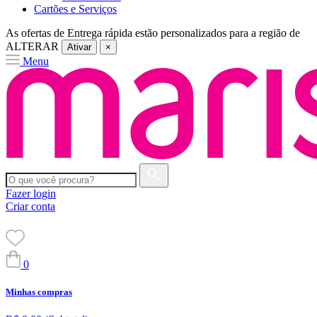
Cartões e Serviços
As ofertas de
Entrega rápida
estão personalizados para a região de
ALTERAR
Ativar
×
Menu
Fazer login
Criar conta
0
Minhas compras