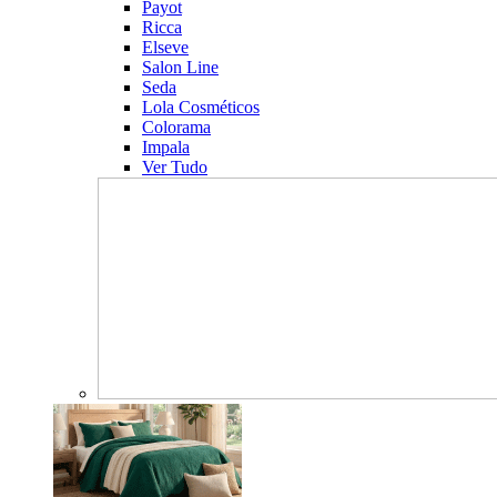
Payot
Ricca
Elseve
Salon Line
Seda
Lola Cosméticos
Colorama
Impala
Ver Tudo