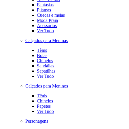
Fantasias
Pijamas
Cuecas e meias
Moda Praia
Acessórios
Ver Tudo
Calçados para Meninas
Tênis
Botas
Chinelos
Sandálias
Sapatilhas
Ver Tudo
Calçados para Meninos
Tênis
Chinelos
Papetes
Ver Tudo
Personagens