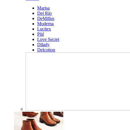
Marisa
Del Rio
DeMillus
Moderna
Lucitex
Plié
Love Secret
Dilady
Delcotton