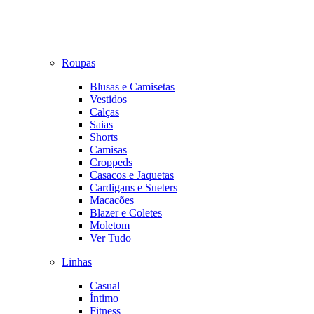
Roupas
Blusas e Camisetas
Vestidos
Calças
Saias
Shorts
Camisas
Croppeds
Casacos e Jaquetas
Cardigans e Sueters
Macacões
Blazer e Coletes
Moletom
Ver Tudo
Linhas
Casual
Íntimo
Fitness