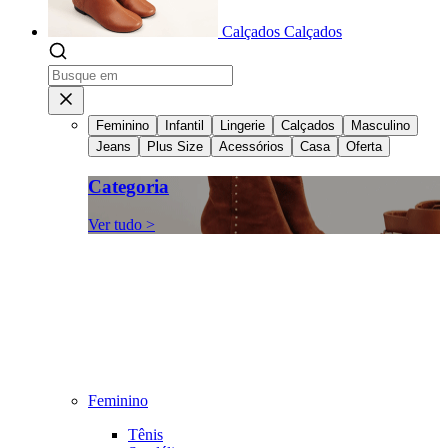
Calçados
Calçados
Feminino
Infantil
Lingerie
Calçados
Masculino
Jeans
Plus Size
Acessórios
Casa
Oferta
Categoria
Ver tudo >
Feminino
Tênis