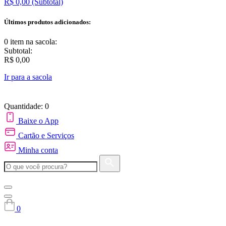
R$ 0,00
(Subtotal)
Últimos produtos adicionados:
0 item
na sacola:
Subtotal:
R$ 0,00
Ir para a sacola
Quantidade: 0
Baixe o App
Cartão e Serviços
Minha conta
0