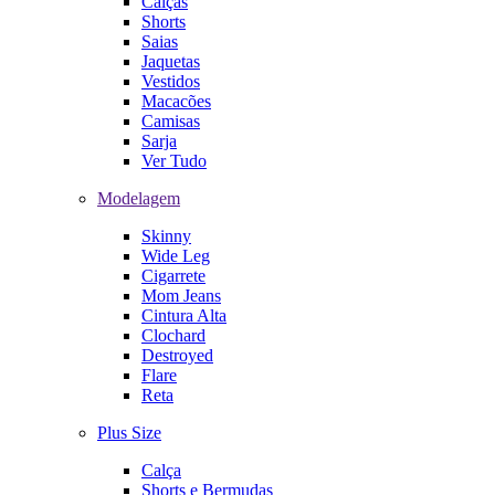
Calças
Shorts
Saias
Jaquetas
Vestidos
Macacões
Camisas
Sarja
Ver Tudo
Modelagem
Skinny
Wide Leg
Cigarrete
Mom Jeans
Cintura Alta
Clochard
Destroyed
Flare
Reta
Plus Size
Calça
Shorts e Bermudas