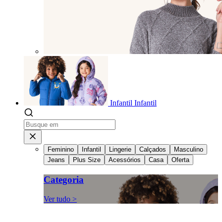
Infantil
Infantil
Feminino
Infantil
Lingerie
Calçados
Masculino
Jeans
Plus Size
Acessórios
Casa
Oferta
Categoria
Ver tudo >