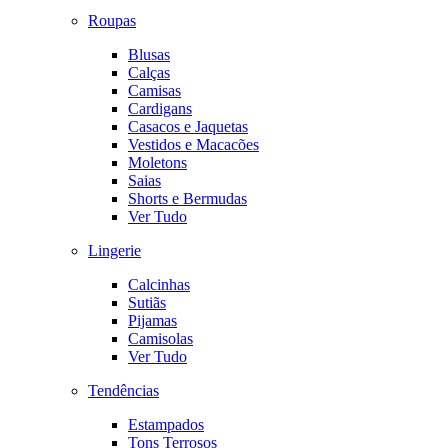
Roupas
Blusas
Calças
Camisas
Cardigans
Casacos e Jaquetas
Vestidos e Macacões
Moletons
Saias
Shorts e Bermudas
Ver Tudo
Lingerie
Calcinhas
Sutiãs
Pijamas
Camisolas
Ver Tudo
Tendências
Estampados
Tons Terrosos