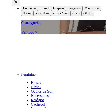
Feminino
Infantil
Lingerie
Calçados
Masculino
Jeans
Plus Size
Acessórios
Casa
Oferta
Categoria
Ver tudo >
Feminino
Bolsas
Cintos
Óculos de Sol
Necessaires
Relógios
Cachecol