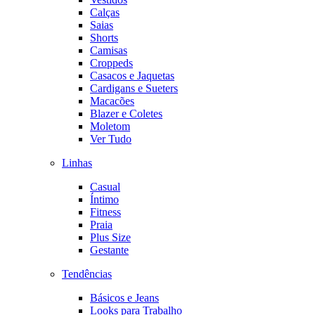
Calças
Saias
Shorts
Camisas
Croppeds
Casacos e Jaquetas
Cardigans e Sueters
Macacões
Blazer e Coletes
Moletom
Ver Tudo
Linhas
Casual
Íntimo
Fitness
Praia
Plus Size
Gestante
Tendências
Básicos e Jeans
Looks para Trabalho