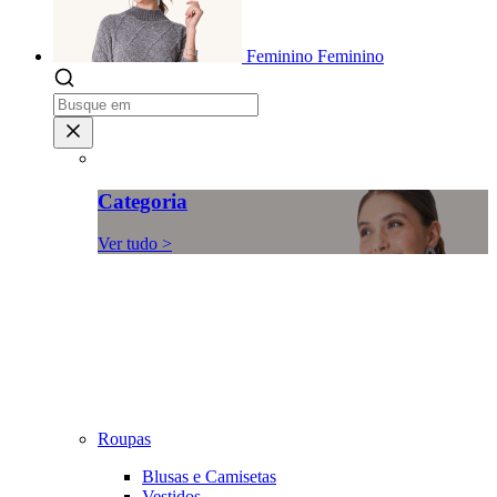
Feminino
Feminino
Categoria
Ver tudo >
Roupas
Blusas e Camisetas
Vestidos