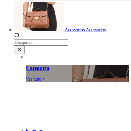
Acessórios
Acessórios
Categoria
Ver tudo >
Feminino