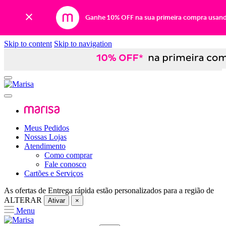
Ganhe 10% OFF na sua primeira compra usan
Skip to content
Skip to navigation
Meus Pedidos
Nossas Lojas
Atendimento
Como comprar
Fale conosco
Cartões e Serviços
As ofertas de
Entrega rápida
estão personalizados para a região de
ALTERAR
Ativar
×
Menu