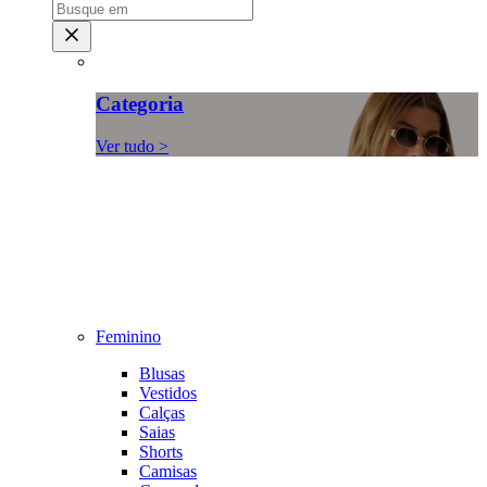
Categoria
Ver tudo >
Feminino
Blusas
Vestidos
Calças
Saias
Shorts
Camisas