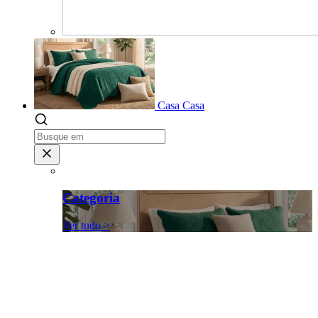
Casa
Casa
Categoria
Ver tudo >