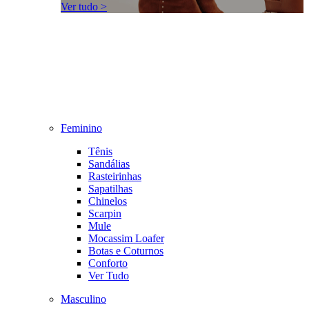
Ver tudo >
Feminino
Tênis
Sandálias
Rasteirinhas
Sapatilhas
Chinelos
Scarpin
Mule
Mocassim Loafer
Botas e Coturnos
Conforto
Ver Tudo
Masculino