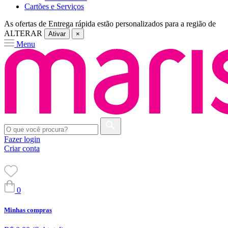
Cartões e Serviços
As ofertas de
Entrega rápida
estão personalizados para a região de
ALTERAR
Ativar
×
Menu
Fazer login
Criar conta
0
Minhas compras