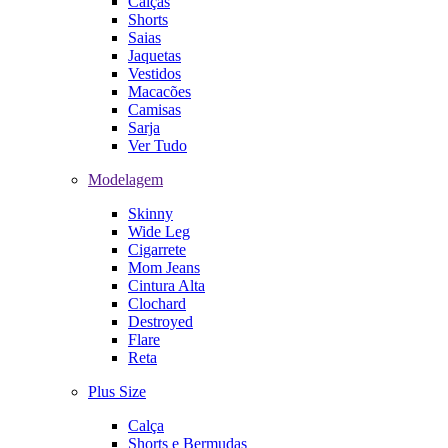
Calças
Shorts
Saias
Jaquetas
Vestidos
Macacões
Camisas
Sarja
Ver Tudo
Modelagem
Skinny
Wide Leg
Cigarrete
Mom Jeans
Cintura Alta
Clochard
Destroyed
Flare
Reta
Plus Size
Calça
Shorts e Bermudas