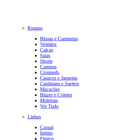
Roupas
Blusas e Camisetas
Vestidos
Calças
Saias
Shorts
Camisas
Croppeds
Casacos e Jaquetas
Cardigans e Sueters
Macacões
Blazer e Coletes
Moletom
Ver Tudo
Linhas
Casual
Íntimo
Fitness