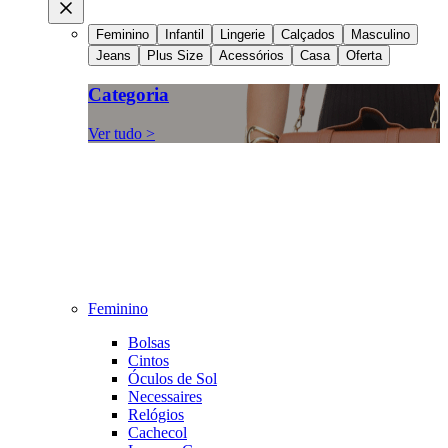
Feminino
Infantil
Lingerie
Calçados
Masculino
Jeans
Plus Size
Acessórios
Casa
Oferta
Categoria
Ver tudo >
Feminino
Bolsas
Cintos
Óculos de Sol
Necessaires
Relógios
Cachecol