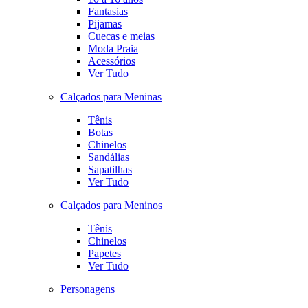
Fantasias
Pijamas
Cuecas e meias
Moda Praia
Acessórios
Ver Tudo
Calçados para Meninas
Tênis
Botas
Chinelos
Sandálias
Sapatilhas
Ver Tudo
Calçados para Meninos
Tênis
Chinelos
Papetes
Ver Tudo
Personagens