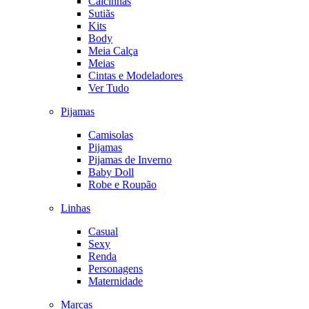
Calcinhas
Sutiãs
Kits
Body
Meia Calça
Meias
Cintas e Modeladores
Ver Tudo
Pijamas
Camisolas
Pijamas
Pijamas de Inverno
Baby Doll
Robe e Roupão
Linhas
Casual
Sexy
Renda
Personagens
Maternidade
Marcas