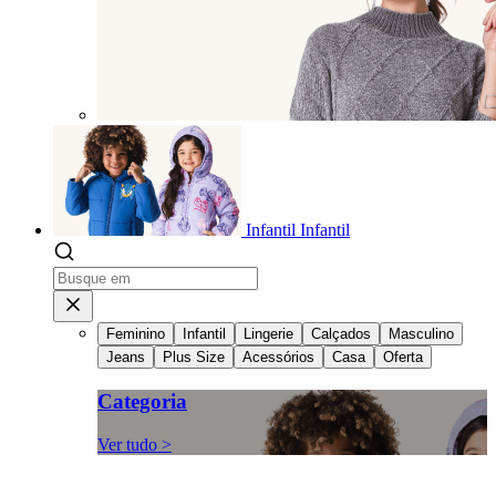
Infantil
Infantil
Feminino
Infantil
Lingerie
Calçados
Masculino
Jeans
Plus Size
Acessórios
Casa
Oferta
Categoria
Ver tudo >