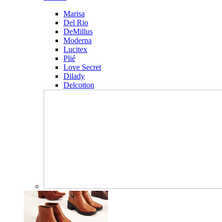
Marisa
Del Rio
DeMillus
Moderna
Lucitex
Plié
Love Secret
Dilady
Delcotton