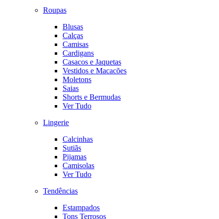
Roupas
Blusas
Calças
Camisas
Cardigans
Casacos e Jaquetas
Vestidos e Macacões
Moletons
Saias
Shorts e Bermudas
Ver Tudo
Lingerie
Calcinhas
Sutiãs
Pijamas
Camisolas
Ver Tudo
Tendências
Estampados
Tons Terrosos