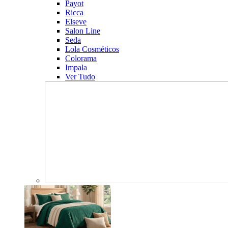
Payot
Ricca
Elseve
Salon Line
Seda
Lola Cosméticos
Colorama
Impala
Ver Tudo