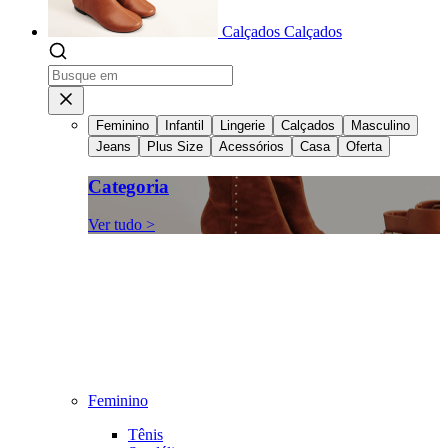
Calçados
Calçados
Feminino
Infantil
Lingerie
Calçados
Masculino
Jeans
Plus Size
Acessórios
Casa
Oferta
Categoria
Ver tudo >
Feminino
Tênis