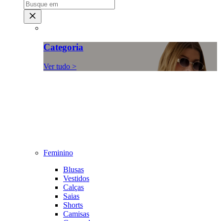
Categoria
Ver tudo >
Feminino
Blusas
Vestidos
Calças
Saias
Shorts
Camisas