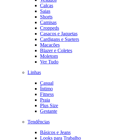
Calças
Saias
Shorts
Camisas
Croppeds
Casacos e Jaquetas
Cardigans e Sueters
Macacões
Blazer e Coletes
Moletom
Ver Tudo
Linhas
Casual
Íntimo
Fitness
Praia
Plus Size
Gestante
Tendências
Básicos e Jeans
Looks para Trabalho