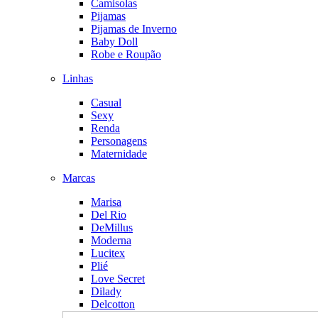
Camisolas
Pijamas
Pijamas de Inverno
Baby Doll
Robe e Roupão
Linhas
Casual
Sexy
Renda
Personagens
Maternidade
Marcas
Marisa
Del Rio
DeMillus
Moderna
Lucitex
Plié
Love Secret
Dilady
Delcotton