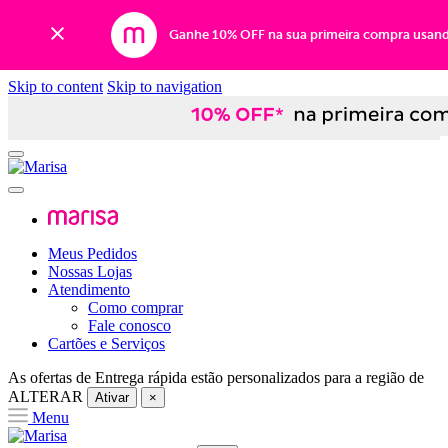
Ganhe 10% OFF na sua primeira compra usan
Skip to content
Skip to navigation
Meus Pedidos
Nossas Lojas
Atendimento
Como comprar
Fale conosco
Cartões e Serviços
As ofertas de
Entrega rápida
estão personalizados para a região de
ALTERAR
Ativar
×
Menu