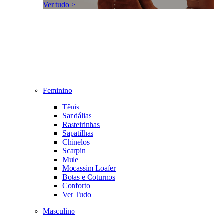
Ver tudo >
Feminino
Tênis
Sandálias
Rasteirinhas
Sapatilhas
Chinelos
Scarpin
Mule
Mocassim Loafer
Botas e Coturnos
Conforto
Ver Tudo
Masculino