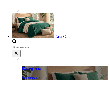
Casa
Casa
Categoria
Ver tudo >