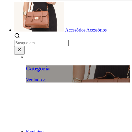
Acessórios
Acessórios
Categoria
Ver tudo >
Feminino