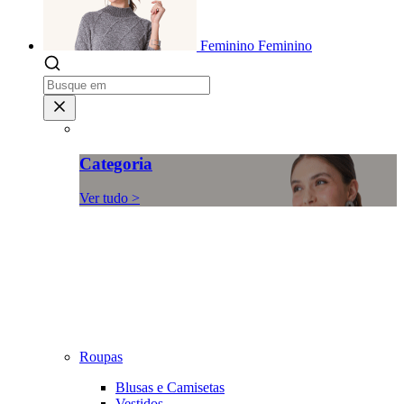
Feminino
Feminino
Categoria
Ver tudo >
Roupas
Blusas e Camisetas
Vestidos