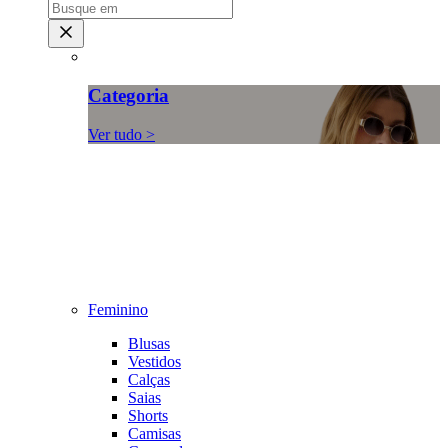
Categoria
Ver tudo >
Feminino
Blusas
Vestidos
Calças
Saias
Shorts
Camisas