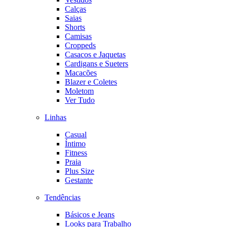
Calças
Saias
Shorts
Camisas
Croppeds
Casacos e Jaquetas
Cardigans e Sueters
Macacões
Blazer e Coletes
Moletom
Ver Tudo
Linhas
Casual
Íntimo
Fitness
Praia
Plus Size
Gestante
Tendências
Básicos e Jeans
Looks para Trabalho