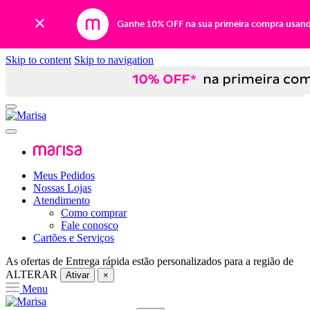
Ganhe 10% OFF na sua primeira compra usan
Skip to content
Skip to navigation
Meus Pedidos
Nossas Lojas
Atendimento
Como comprar
Fale conosco
Cartões e Serviços
As ofertas de
Entrega rápida
estão personalizados para a região de
ALTERAR
Ativar
×
Menu