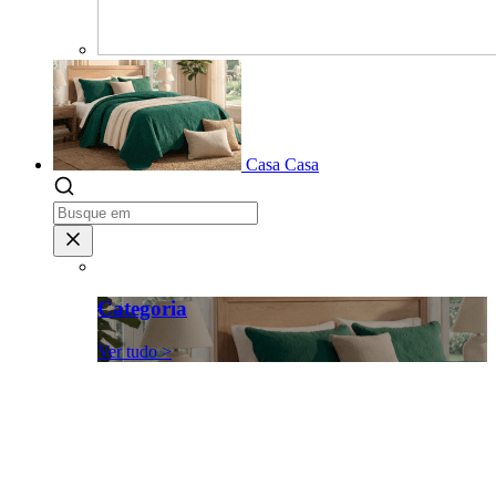
Casa
Casa
Categoria
Ver tudo >