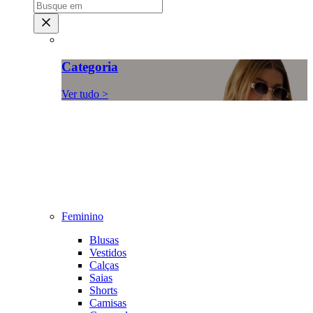
Categoria
Ver tudo >
Feminino
Blusas
Vestidos
Calças
Saias
Shorts
Camisas