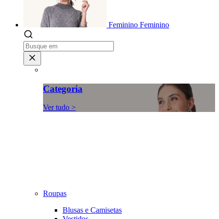
Feminino
Feminino
Categoria
Ver tudo >
Roupas
Blusas e Camisetas
Vestidos