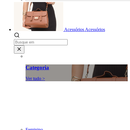
Acessórios
Acessórios
Categoria
Ver tudo >
Feminino