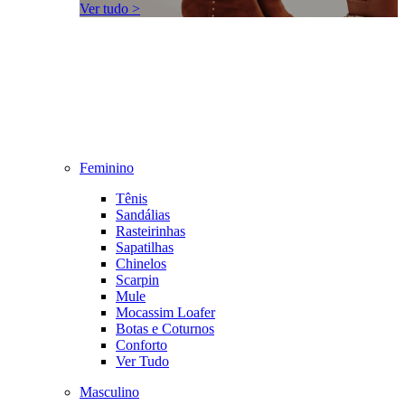
Ver tudo >
Feminino
Tênis
Sandálias
Rasteirinhas
Sapatilhas
Chinelos
Scarpin
Mule
Mocassim Loafer
Botas e Coturnos
Conforto
Ver Tudo
Masculino