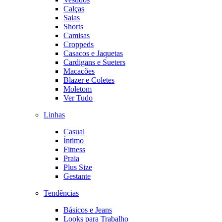
Calças
Saias
Shorts
Camisas
Croppeds
Casacos e Jaquetas
Cardigans e Sueters
Macacões
Blazer e Coletes
Moletom
Ver Tudo
Linhas
Casual
Íntimo
Fitness
Praia
Plus Size
Gestante
Tendências
Básicos e Jeans
Looks para Trabalho