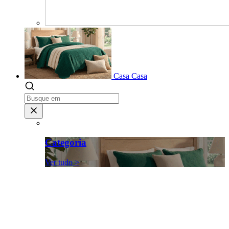
Casa
Casa
Categoria
Ver tudo >