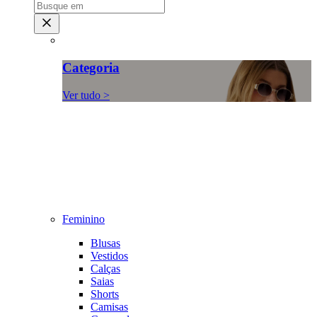
Categoria
Ver tudo >
Feminino
Blusas
Vestidos
Calças
Saias
Shorts
Camisas