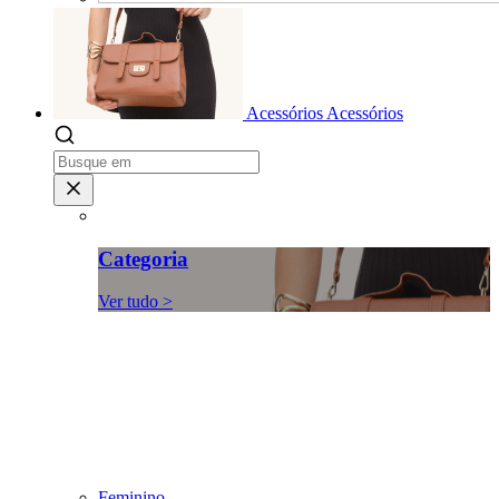
Acessórios
Acessórios
Categoria
Ver tudo >
Feminino