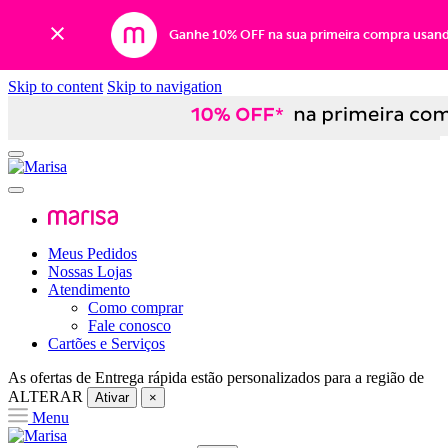
Ganhe 10% OFF na sua primeira compra usan
Skip to content
Skip to navigation
Meus Pedidos
Nossas Lojas
Atendimento
Como comprar
Fale conosco
Cartões e Serviços
As ofertas de
Entrega rápida
estão personalizados para a região de
ALTERAR
Ativar
×
Menu