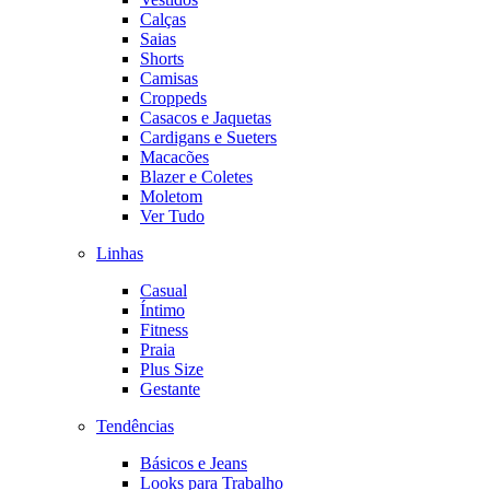
Calças
Saias
Shorts
Camisas
Croppeds
Casacos e Jaquetas
Cardigans e Sueters
Macacões
Blazer e Coletes
Moletom
Ver Tudo
Linhas
Casual
Íntimo
Fitness
Praia
Plus Size
Gestante
Tendências
Básicos e Jeans
Looks para Trabalho