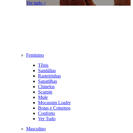
Ver tudo >
Feminino
Tênis
Sandálias
Rasteirinhas
Sapatilhas
Chinelos
Scarpin
Mule
Mocassim Loafer
Botas e Coturnos
Conforto
Ver Tudo
Masculino