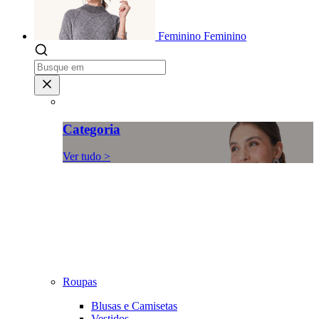
Feminino
Feminino
Categoria
Ver tudo >
Roupas
Blusas e Camisetas
Vestidos