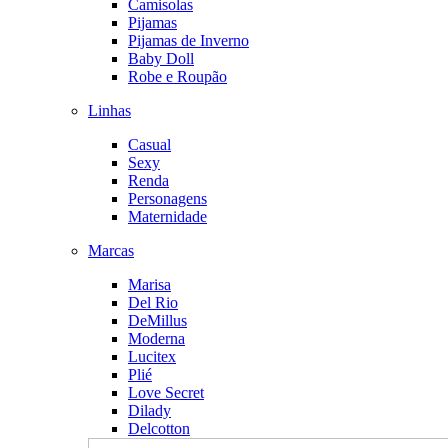
Camisolas
Pijamas
Pijamas de Inverno
Baby Doll
Robe e Roupão
Linhas
Casual
Sexy
Renda
Personagens
Maternidade
Marcas
Marisa
Del Rio
DeMillus
Moderna
Lucitex
Plié
Love Secret
Dilady
Delcotton