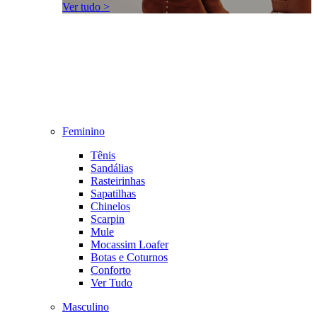
Ver tudo >
Feminino
Tênis
Sandálias
Rasteirinhas
Sapatilhas
Chinelos
Scarpin
Mule
Mocassim Loafer
Botas e Coturnos
Conforto
Ver Tudo
Masculino