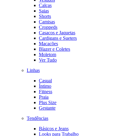
Calças
Saias
Shorts
Camisas
Croppeds
Casacos e Jaquetas
Cardigans e Sueters
Macacões
Blazer e Coletes
Moletom
Ver Tudo
Linhas
Casual
Íntimo
Fitness
Praia
Plus Size
Gestante
Tendências
Básicos e Jeans
Looks para Trabalho