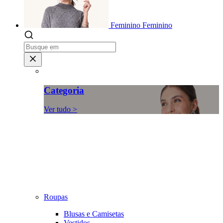
Feminino
Feminino
Categoria
Ver tudo >
Roupas
Blusas e Camisetas
Vestidos