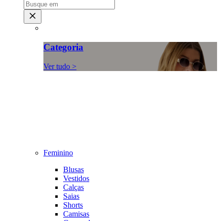
Categoria
Ver tudo >
Feminino
Blusas
Vestidos
Calças
Saias
Shorts
Camisas