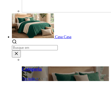
Casa
Casa
Categoria
Ver tudo >