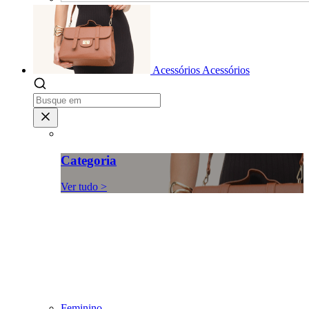
Acessórios
Acessórios
Categoria
Ver tudo >
Feminino