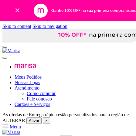
Ganhe 10% OFF na sua primeira compra usan
Skip to content
Skip to navigation
Meus Pedidos
Nossas Lojas
Atendimento
Como comprar
Fale conosco
Cartões e Serviços
As ofertas de
Entrega rápida
estão personalizados para a região de
ALTERAR
Ativar
×
Menu