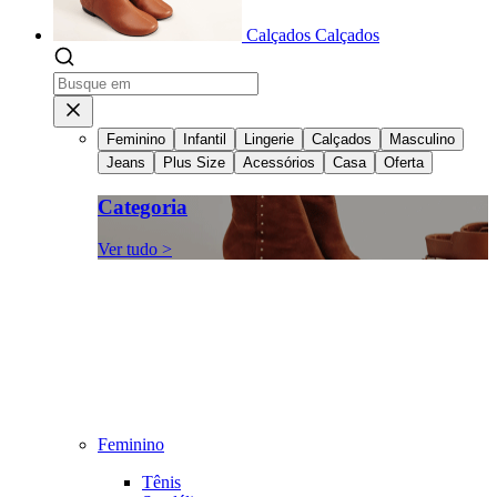
Calçados
Calçados
Feminino
Infantil
Lingerie
Calçados
Masculino
Jeans
Plus Size
Acessórios
Casa
Oferta
Categoria
Ver tudo >
Feminino
Tênis