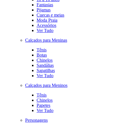
Fantasias
Pijamas
Cuecas e meias
Moda Praia
Acessórios
Ver Tudo
Calçados para Meninas
Tênis
Botas
Chinelos
Sandálias
Sapatilhas
Ver Tudo
Calçados para Meninos
Tênis
Chinelos
Papetes
Ver Tudo
Personagens