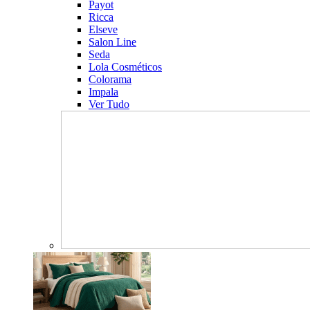
Payot
Ricca
Elseve
Salon Line
Seda
Lola Cosméticos
Colorama
Impala
Ver Tudo