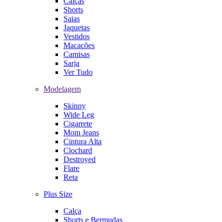
Calças
Shorts
Saias
Jaquetas
Vestidos
Macacões
Camisas
Sarja
Ver Tudo
Modelagem
Skinny
Wide Leg
Cigarrete
Mom Jeans
Cintura Alta
Clochard
Destroyed
Flare
Reta
Plus Size
Calça
Shorts e Bermudas