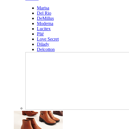
Marisa
Del Rio
DeMillus
Moderna
Lucitex
Plié
Love Secret
Dilady
Delcotton