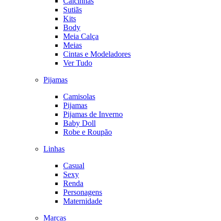
Calcinhas
Sutiãs
Kits
Body
Meia Calça
Meias
Cintas e Modeladores
Ver Tudo
Pijamas
Camisolas
Pijamas
Pijamas de Inverno
Baby Doll
Robe e Roupão
Linhas
Casual
Sexy
Renda
Personagens
Maternidade
Marcas