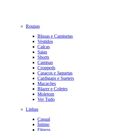
Roupas
Blusas e Camisetas
Vestidos
Calças
Saias
Shorts
Camisas
Croppeds
Casacos e Jaquetas
Cardigans e Sueters
Macacões
Blazer e Coletes
Moletom
Ver Tudo
Linhas
Casual
Íntimo
Fitness