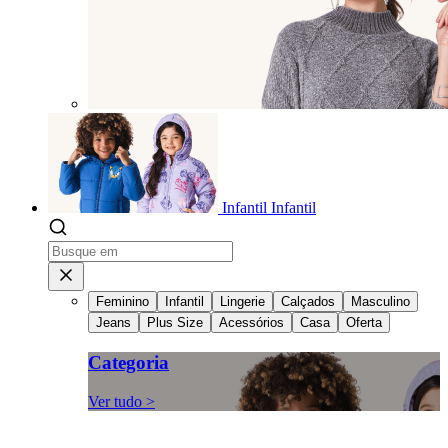
Infantil
Infantil
Feminino
Infantil
Lingerie
Calçados
Masculino
Jeans
Plus Size
Acessórios
Casa
Oferta
Categoria
Ver tudo >