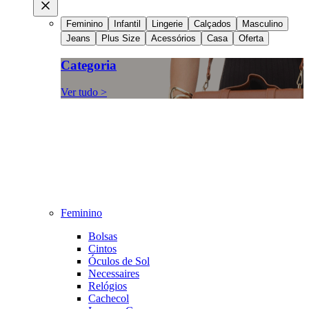
Feminino
Infantil
Lingerie
Calçados
Masculino
Jeans
Plus Size
Acessórios
Casa
Oferta
Categoria
Ver tudo >
Feminino
Bolsas
Cintos
Óculos de Sol
Necessaires
Relógios
Cachecol