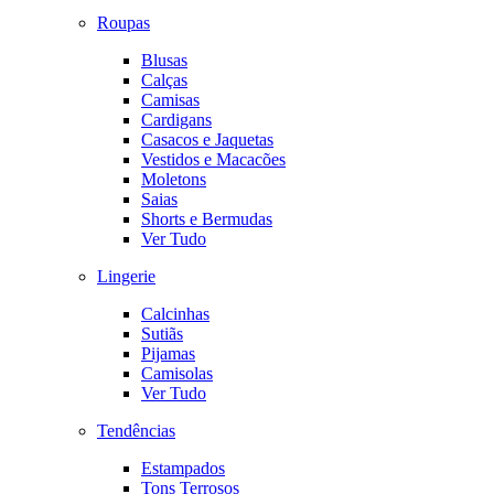
Roupas
Blusas
Calças
Camisas
Cardigans
Casacos e Jaquetas
Vestidos e Macacões
Moletons
Saias
Shorts e Bermudas
Ver Tudo
Lingerie
Calcinhas
Sutiãs
Pijamas
Camisolas
Ver Tudo
Tendências
Estampados
Tons Terrosos