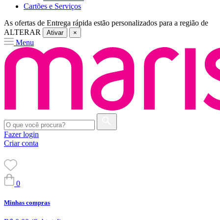
Cartões e Serviços
As ofertas de
Entrega rápida
estão personalizados para a região de
ALTERAR
Ativar
×
Menu
Fazer login
Criar conta
0
Minhas compras