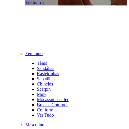
Ver tudo >
Feminino
Tênis
Sandálias
Rasteirinhas
Sapatilhas
Chinelos
Scarpin
Mule
Mocassim Loafer
Botas e Coturnos
Conforto
Ver Tudo
Masculino