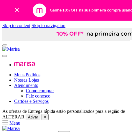
Ganhe 10% OFF na sua primeira compra usan
Skip to content
Skip to navigation
Meus Pedidos
Nossas Lojas
Atendimento
Como comprar
Fale conosco
Cartões e Serviços
As ofertas de
Entrega rápida
estão personalizados para a região de
ALTERAR
Ativar
×
Menu