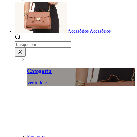
Acessórios
Acessórios
Categoria
Ver tudo >
Feminino