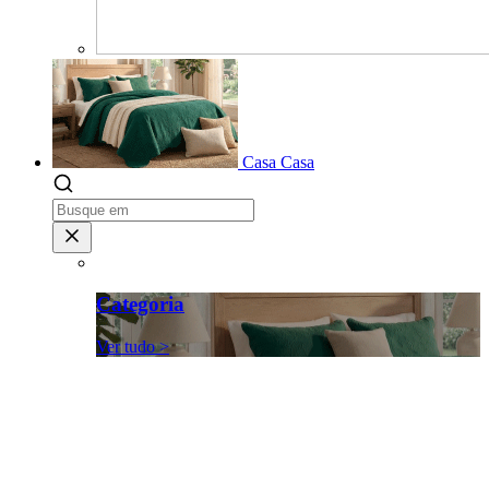
Casa
Casa
Categoria
Ver tudo >