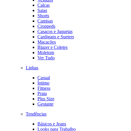
Calças
Saias
Shorts
Camisas
Croppeds
Casacos e Jaquetas
Cardigans e Sueters
Macacões
Blazer e Coletes
Moletom
Ver Tudo
Linhas
Casual
Íntimo
Fitness
Praia
Plus Size
Gestante
Tendências
Básicos e Jeans
Looks para Trabalho