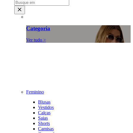
Categoria
Ver tudo >
Feminino
Blusas
Vestidos
Calças
Saias
Shorts
Camisas