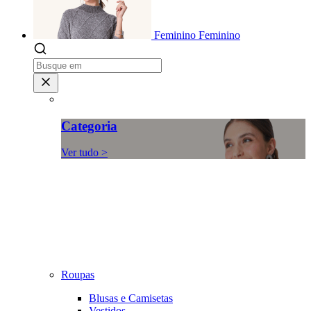
Feminino
Feminino
Categoria
Ver tudo >
Roupas
Blusas e Camisetas
Vestidos