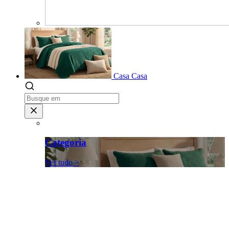
Casa
Casa
Categoria
Ver tudo >