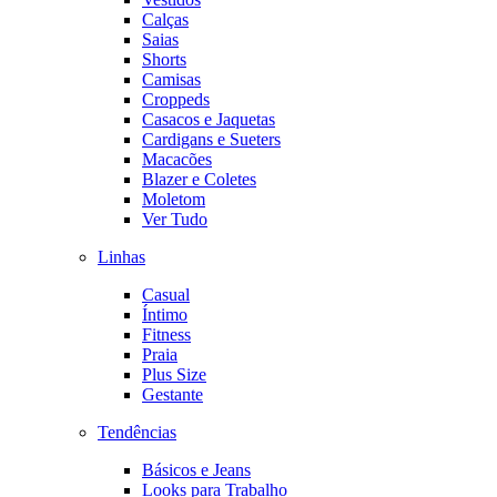
Calças
Saias
Shorts
Camisas
Croppeds
Casacos e Jaquetas
Cardigans e Sueters
Macacões
Blazer e Coletes
Moletom
Ver Tudo
Linhas
Casual
Íntimo
Fitness
Praia
Plus Size
Gestante
Tendências
Básicos e Jeans
Looks para Trabalho