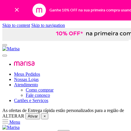
Ganhe 10% OFF na sua primeira compra usan
Skip to content
Skip to navigation
Meus Pedidos
Nossas Lojas
Atendimento
Como comprar
Fale conosco
Cartões e Serviços
As ofertas de
Entrega rápida
estão personalizados para a região de
ALTERAR
Ativar
×
Menu