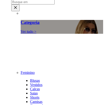
Categoria
Ver tudo >
Feminino
Blusas
Vestidos
Calças
Saias
Shorts
Camisas