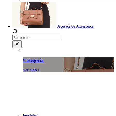
Acessórios
Acessórios
Categoria
Ver tudo >
Feminino