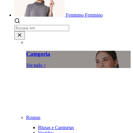
Feminino
Feminino
Categoria
Ver tudo >
Roupas
Blusas e Camisetas
Vestidos