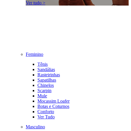
Ver tudo >
Feminino
Tênis
Sandálias
Rasteirinhas
Sapatilhas
Chinelos
Scarpin
Mule
Mocassim Loafer
Botas e Coturnos
Conforto
Ver Tudo
Masculino